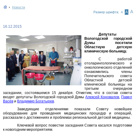
Новости
А
А
Размер шрифта:
А
16.12.2015
Депутаты
Вологодской городской
Думы посетили
Областную детскую
клиническую больницу.
С работой
отоларингологического и
онкологического отделений
ознакомились члены
Попечительского совета
Областной детской
клинической больницы на
третьем очередном
заседании, состоявшемся 15 декабря. Отметим, что в состав совета
входят депутаты Вологодской городской Думы
Алексей Коновалов
,
Павел
Васёв
и
Владимир Богатырев
.
Заведующие отделениями показали Совету новейшее
оборудование для проведения медицинских процедур и операций,
рассказали о достижениях и проблемах региональной детской медицины.
Ключевой вопрос повестки заседания Совета касался подготовки
к новогодним мероприятиям.