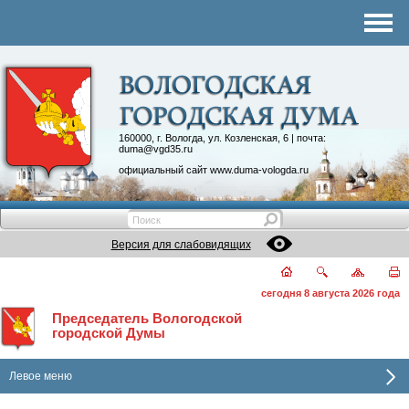
Комитеты
График приема
Контакты
Депутатские объединения
160000, г. Вологда, ул. Козленская, 6 | почта:
duma@vgd35.ru
официальный сайт
www.duma-vologda.ru
Версия для слабовидящих
сегодня 8 августа 2026 года
Председатель Вологодской
городской Думы
Левое меню