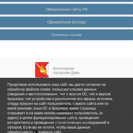
Официальные сайты РФ
Официальная Вологда
Полезные ссылки
Вологодская
городская Дума
Продолжая использовать наш сайт, вы даете согласие на
Главная
обработку файлов cookie, пользовательских данных
Общие сведения
(сведения о местоположении; тип и версия ОС; тип и версия
браузера; тип устройства и разрешение его экрана; источник,
Депутаты
откуда пришел на сайт пользователь; с какого сайта или по
Комитеты
какой рекламе; язык ОС и браузера; какие страницы
График приема
открывает и на какие кнопки нажимает пользователь; ip-
Контакты
адрес) в целях функционирования сайта, проведения
Депутатские объединения
ретаргетинга и проведения статистических исследований и
обзоров. Если вы не хотите, чтобы ваши данные
обрабатывались, покиньте сайт