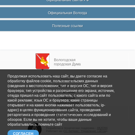
Официальные сайты РФ
Официальная Вологда
Полезные ссылки
Вологодская
городская Дума
Продолжая использовать наш сайт, вы даете согласие на
Главная
обработку файлов cookie, пользовательских данных
Общие сведения
(сведения о местоположении; тип и версия ОС; тип и версия
браузера; тип устройства и разрешение его экрана; источник,
Депутаты
откуда пришел на сайт пользователь; с какого сайта или по
Комитеты
какой рекламе; язык ОС и браузера; какие страницы
График приема
открывает и на какие кнопки нажимает пользователь; ip-
Контакты
адрес) в целях функционирования сайта, проведения
Депутатские объединения
ретаргетинга и проведения статистических исследований и
обзоров. Если вы не хотите, чтобы ваши данные
обрабатывались, покиньте сайт
Разработка и техническая поддержка -
AKATAN
Работает на «
1С-Битрикс: Управление сайтом
»
СОГЛАСЕН