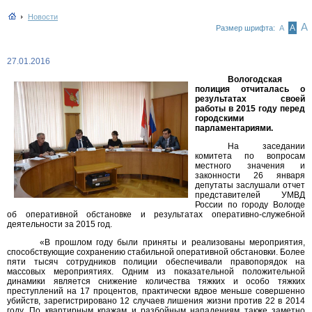
Новости
А
А
Размер шрифта:
А
27.01.2016
Вологодская
полиция отчиталась о
результатах своей
работы в 2015 году перед
городскими
парламентариями.
На заседании
комитета по вопросам
местного значения и
законности 26 января
депутаты заслушали отчет
представителей УМВД
России по городу Вологде
об оперативной обстановке и результатах оперативно-служебной
деятельности за 2015 год.
«В прошлом году были приняты и реализованы мероприятия,
способствующие сохранению стабильной оперативной обстановки. Более
пяти тысяч сотрудников полиции обеспечивали правопорядок на
массовых мероприятиях. Одним из показательной положительной
динамики является снижение количества тяжких и особо тяжких
преступлений на 17 процентов, практически вдвое меньше совершенно
убийств, зарегистрировано 12 случаев лишения жизни против 22 в 2014
году. По квартирным кражам и разбойным нападениям также заметно