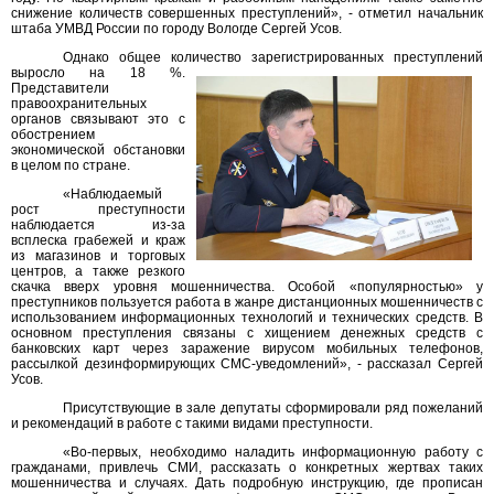
снижение количеств совершенных преступлений», - отметил начальник
штаба УМВД России по городу Вологде Сергей Усов.
Однако общее количество зарегистрированных преступлений
выросло на 18 %
.
Представители
правоохранительных
органов связывают это с
обострением
экономической обстановки
в целом по стране.
«Наблюдаемый
рост преступности
наблюдается из-за
всплеска грабежей и краж
из магазинов и торговых
центров, а также резкого
скачка вверх уровня мошенничества. Особой «популярностью» у
преступников пользуется работа в жанре дистанционных мошенничеств с
использованием информационных технологий и технических средств. В
основном преступления связаны с хищением денежных средств с
банковских карт через заражение вирусом мобильных телефонов,
рассылкой дезинформирующих СМС-уведомлений», - рассказал Сергей
Усов.
Присутствующие в зале депутаты сформировали ряд пожеланий
и рекомендаций в работе с такими видами преступности.
«Во-первых, необходимо наладить информационную работу с
гражданами, привлечь СМИ, рассказать о конкретных жертвах таких
мошенничества и случаях. Дать подробную инструкцию, где прописан