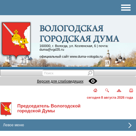
Комитеты
График приема
Контакты
Депутатские объединения
160000, г. Вологда, ул. Козленская, 6 | почта:
duma@vgd35.ru
официальный сайт
www.duma-vologda.ru
Версия для слабовидящих
сегодня 8 августа 2026 года
Председатель Вологодской
городской Думы
Левое меню