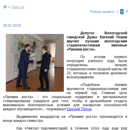
Новости
А
А
Размер шрифта:
А
28.01.2016
Депутат Вологодской
городской Думы Евгений Перов
вручил лучшим вологодским
старшеклассникам именные
«Премии роста».
По итогам первого
полугодия учебного года были
определены лучшие
старшеклассники средней школы №
22, которые и получили денежное
вознаграждение.
«Подобные премии
вручаются старшеклассникам уже
не первый год. Главная цель
«Премии роста» - это социальная поддержка и материальное
стимулирование учащихся для того, чтобы в дальнейшем создать
максимально благоприятные условия для раскрытия способностей
каждого обучающегося», - подчеркнул
Евгений Перов
.
Выдвижение кандидатов на «Премию роста» производится в
конце каждого семестра.
Как отметил парламентарий, в течение этого года еще ряд