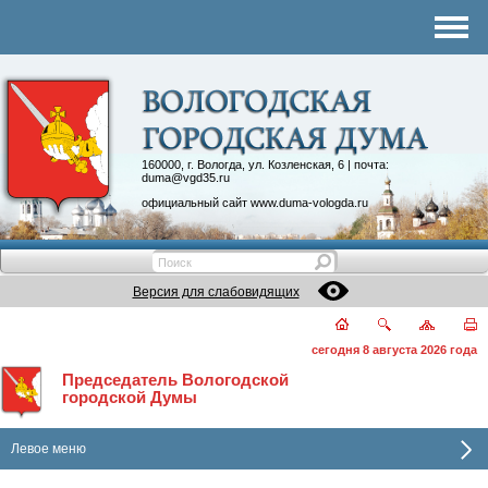
Комитеты
График приема
Контакты
Депутатские объединения
160000, г. Вологда, ул. Козленская, 6 | почта:
duma@vgd35.ru
официальный сайт
www.duma-vologda.ru
Версия для слабовидящих
сегодня 8 августа 2026 года
Председатель Вологодской
городской Думы
Левое меню