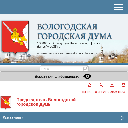
Комитеты
График приема
Контакты
Депутатские объединения
160000, г. Вологда, ул. Козленская, 6 | почта:
duma@vgd35.ru
официальный сайт
www.duma-vologda.ru
Версия для слабовидящих
сегодня 8 августа 2026 года
Председатель Вологодской
городской Думы
Левое меню