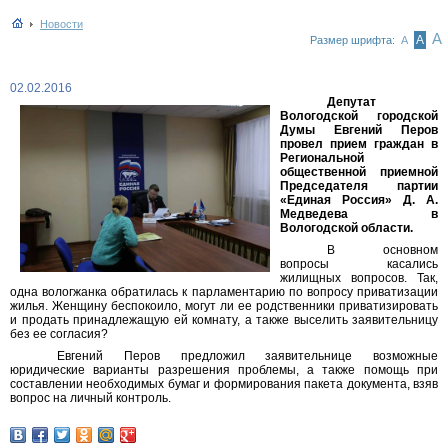
Новости
А
А
Размер шрифта:
А
02.02.2016
Депутат
Вологодской городской
Думы Евгений Перов
провел прием граждан в
Региональной
общественной приемной
Председателя партии
«Единая Россия» Д. А.
Медведева в
Вологодской области.
В основном
вопросы касались
жилищных вопросов. Так,
одна вологжанка обратилась к парламентарию по вопросу приватизации
жилья. Женщину беспокоило, могут ли ее родственники приватизировать
и продать принадлежащую ей комнату, а также выселить заявительницу
без ее согласия?
Евгений Перов предложил заявительнице возможные
юридические варианты разрешения проблемы, а также помощь при
составлении необходимых бумаг и формирования пакета документа, взяв
вопрос на личный контроль.