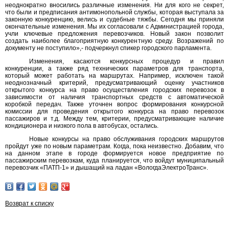
неоднократно вносились различные изменения. Ни для кого не секрет,
что были и предписания антимонопольной службы, которая выступала за
законную конкуренцию, велись и судебные тяжбы. Сегодня мы приняли
окончательные изменения. Мы их согласовали с Администрацией города,
учли ключевые предложения перевозчиков. Новый закон позволит
создать наиболее благоприятную конкурентную среду. Возражений по
документу не поступило»,- подчеркнул спикер городского парламента.
Изменения, касаются конкурсных процедур и правил
конкуренции, а также ряд технических параметров для транспорта,
который может работать на маршрутах. Например, исключен такой
неоднозначный критерий, предусматривающий оценку участников
открытого конкурса на право осуществления городских перевозок в
зависимости от наличия транспортных средств с автоматической
коробкой передач. Также уточнен вопрос формирования конкурсной
комиссии для проведения открытого конкурса на право перевозок
пассажиров и т.д. Между тем, критерии, предусматривающие наличие
кондиционера и низкого пола в автобусах, остались.
Новые конкурсы на право обслуживания городских маршрутов
пройдут уже по новым параметрам. Когда, пока неизвестно. Добавим, что
на данном этапе в городе формируется новое предприятие по
пассажирским перевозкам, куда планируется, что войдут муниципальный
перевозчик «ПАТП-1» и дышащий на ладан «ВологдаЭлектроТранс».
Возврат к списку