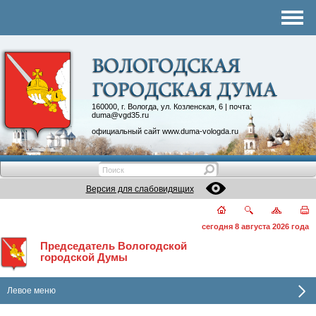
Комитеты
График приема
Контакты
Депутатские объединения
160000, г. Вологда, ул. Козленская, 6 | почта:
duma@vgd35.ru
официальный сайт
www.duma-vologda.ru
Версия для слабовидящих
сегодня 8 августа 2026 года
Председатель Вологодской
городской Думы
Левое меню