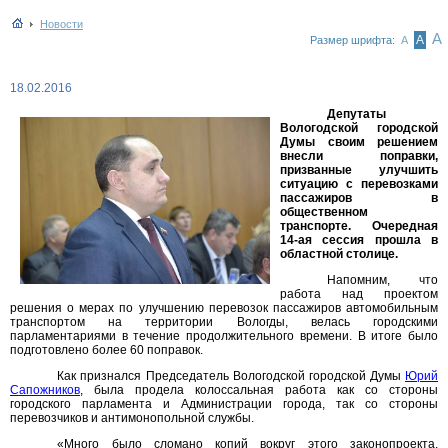
Новости
А
А
Размер шрифта:
А
18.02.2016
Депутаты
Вологодской городской
Думы своим решением
внесли поправки,
призванные улучшить
ситуацию с перевозками
пассажиров в
общественном
транспорте. Очередная
14-ая сессия прошла в
областной столице.
Напомним, что
работа над проектом
решения о мерах по улучшению перевозок пассажиров автомобильным
транспортом на территории Вологды, велась городскими
парламентариями в течение продолжительного времени. В итоге было
подготовлено более 60 поправок.
Как признался Председатель Вологодской городской Думы
Юрий
Сапожников
, была продела колоссальная работа как со стороны
городского парламента и Администрации города, так со стороны
перевозчиков и антимонопольной службы.
«Много было сломано копий вокруг этого законопроекта,