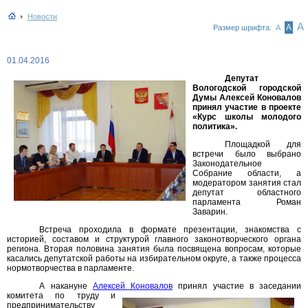
Новости
А
А
Размер шрифта:
А
01.04.2016
Депутат
Вологодской городской
Думы Алексей Коновалов
принял участие в проекте
«Курс школы молодого
политика».
Площадкой для
встречи было выбрано
Законодательное
Собрание области, а
модератором занятия стал
депутат областного
парламента Роман
Заварин.
Встреча проходила в формате презентации, знакомства с
историей, составом и структурой главного законотворческого органа
региона. Вторая половина занятия была посвящена вопросам, которые
касались депутатской работы на избирательном округе, а также процесса
нормотворчества в парламенте.
А накануне
Алексей Коновалов
принял участие в
заседании
комитета по труду и
предпринимательству