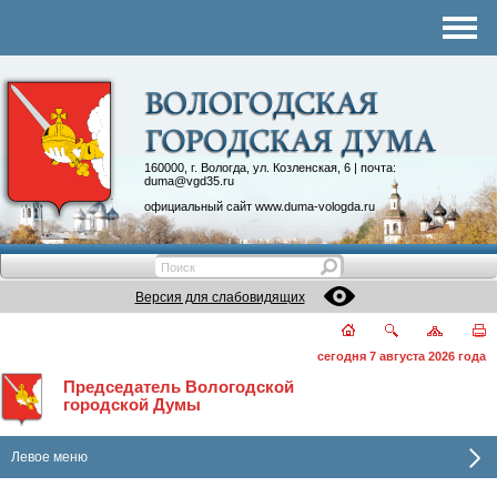
Комитеты
График приема
Контакты
Депутатские объединения
160000, г. Вологда, ул. Козленская, 6 | почта:
duma@vgd35.ru
официальный сайт
www.duma-vologda.ru
Версия для слабовидящих
сегодня 7 августа 2026 года
Председатель Вологодской
городской Думы
Левое меню