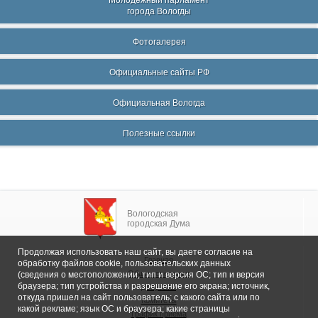
Молодежный парламент
города Вологды
Фотогалерея
Официальные сайты РФ
Официальная Вологда
Полезные ссылки
Вологодская
городская Дума
Продолжая использовать наш сайт, вы даете согласие на
Главная
обработку файлов cookie, пользовательских данных
Общие сведения
(сведения о местоположении; тип и версия ОС; тип и версия
браузера; тип устройства и разрешение его экрана; источник,
Депутаты
откуда пришел на сайт пользователь; с какого сайта или по
Комитеты
какой рекламе; язык ОС и браузера; какие страницы
График приема