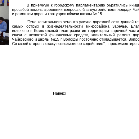
В приемную к городскому парламентарию обратились иниц
просьбой помочь в решении вопроса с благоустройством площади Чай
и ремонтом дорог и тротуаров вблизи школы № 15.
"Тема капитального ремонта улично-дорожной сети данной т
самых острых в жизнедеятельности микрорайона Заречье. Благо
включено в Комплексный план развития территории заречной части 
связи с нехваткой финансовых средств, капитальный ремонт дор
Чайковского и школы №15 г. Вологды постоянно откладывается. Вопро
Со своей стороны окажу всевозможное содействие", - прокомментиро
Наверх