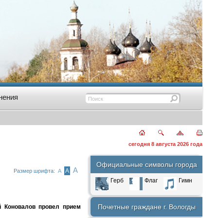
нения
сегодня 8 августа 2026 года
Официальные символы города
А
А
Размер шрифта:
А
Герб
Флаг
Гимн
Почетные граждане г. Вологды
й Коновалов провел прием