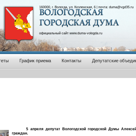
160000, г. Вологда, ул. Козленская, 6 | почта:
duma@vgd35.ru
официальный сайт
www.duma-vologda.ru
теты
График приема
Контакты
Депутатские объеди
5 апреля депутат Вологодской городской Думы Алексе
граждан.