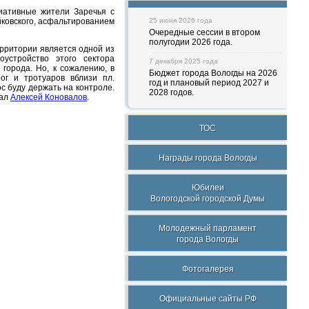
иативные жители Заречья с
ковского, асфальтированием
25 июня 2026 года
Очередные сессии в втором
полугодии 2026 года.
ерритории является одной из
устройство этого сектора
7 декабря 2025 года
города. Но, к сожалению, в
Бюджет города Вологды на 2026
ог и тротуаров вблизи пл.
год и плановый период 2027 и
с буду держать на контроле.
2028 годов.
вал
Алексей Коновалов
.
ТОС
Награды города Вологды
Юбилеи
Вологодской городской Думы
Молодежный парламент
города Вологды
Фотогалерея
Официальные сайты РФ