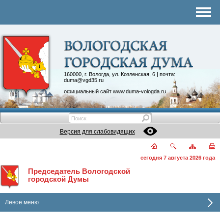
Комитеты
График приема
Контакты
Депутатские объединения
160000, г. Вологда, ул. Козленская, 6 | почта:
duma@vgd35.ru
официальный сайт
www.duma-vologda.ru
Версия для слабовидящих
сегодня 7 августа 2026 года
Председатель Вологодской
городской Думы
Левое меню