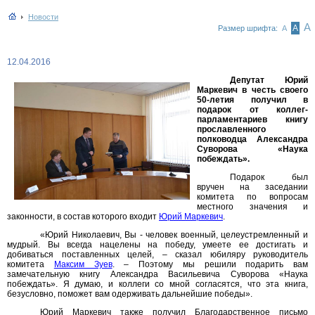
Новости
А
А
Размер шрифта:
А
12.04.2016
Депутат Юрий
Маркевич в честь своего
50-летия получил в
подарок от коллег-
парламентариев книгу
прославленного
полководца Александра
Суворова «Наука
побеждать».
Подарок был
вручен на заседании
комитета по вопросам
местного значения и
законности, в состав которого входит
Юрий Маркевич
.
«Юрий Николаевич, Вы - человек военный, целеустремленный и
мудрый. Вы всегда нацелены на победу, умеете ее достигать и
добиваться поставленных целей, – сказал юбиляру руководитель
комитета
Максим Зуев
. – Поэтому мы решили подарить вам
замечательную книгу Александра Васильевича Суворова «Наука
побеждать». Я думаю, и коллеги со мной согласятся, что эта книга,
безусловно, поможет вам одерживать дальнейшие победы».
Юрий Маркевич также получил Благодарственное письмо