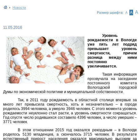
Новости
А
А
Размер шрифта:
А
11.05.2016
Уровень
рождаемости в Вологде
уже пять лет подряд
превышает уровень
смертности, причем
разница между ними
постоянно
увеличивается.
Такая информация
прозвучала на заседании
постоянного комитета
Вологодской городской
Думы по экономической политике и муниципальной собственности.
Так, в 2011 году рождаемость в областной столице впервые за
много лет превысила смертность, хоть и незначительно – в городе
родилось 3994 человека, а умерло 3946 человек. С этого момента уровень
рождаемости неуклонно стал расти, а уровень смертности сокращаться.
Год спустя число родившихся составило 4396 человек, а число умерших –
3771 человек.
В этом отношении 2015 год оказался рекордным – в Вологде
родилось 5130 младенцев, а скончалось 3715 человек. В результате
естественный прирост населения оказался максимально высоким за