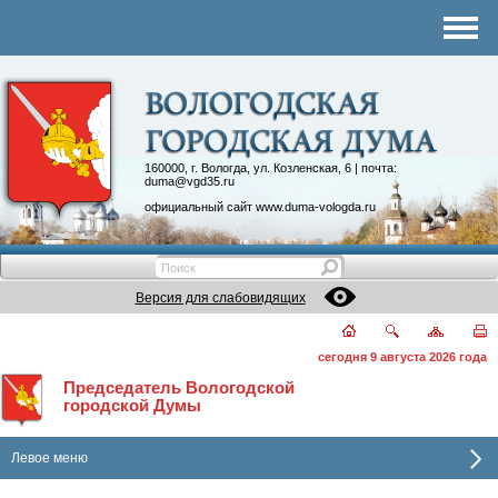
Комитеты
График приема
Контакты
Депутатские объединения
160000, г. Вологда, ул. Козленская, 6 | почта:
duma@vgd35.ru
официальный сайт
www.duma-vologda.ru
Версия для слабовидящих
сегодня 9 августа 2026 года
Председатель Вологодской
городской Думы
Левое меню