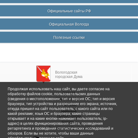
Официальные сайты РФ
Официальная Вологда
Полезные ссылки
Вологодская
городская Дума
Продолжая использовать наш сайт, вы даете согласие на
Главная
обработку файлов cookie, пользовательских данных
Общие сведения
(сведения о местоположении; тип и версия ОС; тип и версия
браузера; тип устройства и разрешение его экрана; источник,
Депутаты
откуда пришел на сайт пользователь; с какого сайта или по
Комитеты
какой рекламе; язык ОС и браузера; какие страницы
График приема
открывает и на какие кнопки нажимает пользователь; ip-
Контакты
адрес) в целях функционирования сайта, проведения
Депутатские объединения
ретаргетинга и проведения статистических исследований и
обзоров. Если вы не хотите, чтобы ваши данные