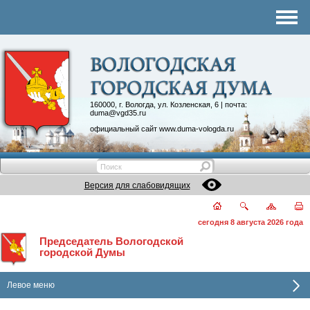
Комитеты
График приема
Контакты
Депутатские объединения
160000, г. Вологда, ул. Козленская, 6 | почта:
duma@vgd35.ru
официальный сайт
www.duma-vologda.ru
Версия для слабовидящих
сегодня 8 августа 2026 года
Председатель Вологодской
городской Думы
Левое меню