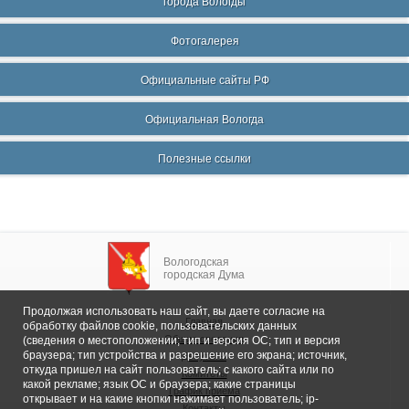
города Вологды
Фотогалерея
Официальные сайты РФ
Официальная Вологда
Полезные ссылки
Вологодская
городская Дума
Продолжая использовать наш сайт, вы даете согласие на
Главная
обработку файлов cookie, пользовательских данных
Общие сведения
(сведения о местоположении; тип и версия ОС; тип и версия
браузера; тип устройства и разрешение его экрана; источник,
Депутаты
откуда пришел на сайт пользователь; с какого сайта или по
Комитеты
какой рекламе; язык ОС и браузера; какие страницы
График приема
открывает и на какие кнопки нажимает пользователь; ip-
Контакты