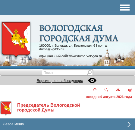
Комитеты
График приема
Контакты
Депутатские объединения
160000, г. Вологда, ул. Козленская, 6 | почта:
duma@vgd35.ru
официальный сайт
www.duma-vologda.ru
Версия для слабовидящих
сегодня 9 августа 2026 года
Председатель Вологодской
городской Думы
Левое меню