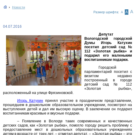
Новости
А
А
Размер шрифта:
А
04.07.2016
Депутат
Вологодской городской
Думы Игорь Катухин
посетил детский сад №
112 «Золотая рыбка» и
подарил его маленьким
воспитанникам подарки.
Городской
парламентарий посетил с
визитом недавно
построенный в городе
детский сад № 112
«Золотая рыбка»,
расположенный на улице Фрязиновской.
Игорь Катухин
принял участие в праздничном представлении,
прошедшем в дошкольном образовательном учреждении, посмотрел на
выступления детей и дал им высокую оценку. В заключении он подарил
воспитанникам красивые и вкусные подарки.
– Появление в Вологде таких современных и качественных
детских садов, как «Золотая рыбка», помогло городу решить проблему с
предоставление мест в дошкольных образовательных учреждениях
детям в возрасте от трех лет, – отметил депутат. – «Золотая рыбка» – это