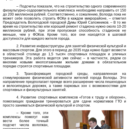
– Подсчеты показали, что на строительство одного современного
физкультурно-оздоровительного комплекса необходимо направить от 150
до 200 миллионов рублей. Соответственно, к сожалению, Вологда пока не
может себе позволить строить ФОКи в каждом микрорайоне, – отметил
Председатель Вологодской городской Думы Юрий Сапожников. – В то же
время на строительство или хороший ремонт стадиона нужно около 10-20
миллионов рублей, при этом пропускная способность стадионов не
меньше, чем у ФОКов. Кроме того, все они находятся в шаговой
доступности для каждого жителя города.
2. Развитие инфраструктуры для занятий физической культурой и
массовым спортом. Для этого в период до 2035 года нужно будет возвести
в областной столице до 1,5 тысяч спортивных площадок и уличных
тренажеров. Эта работа ведется уже сейчас – в частности, рядом со
многими новыми многоэтажными жилыми домами в обязательном
порядке строятся спортивные площадки.
3. Трансформация городской среды, направленная на
стимулирование физической активности жителей города Вологды. Это
направление предполагает прежде всего расширение числа пешеходных
и велосипедных дорожек, а также парковых зон с возможностями для
спортивных и физкультурных занятий.
4. Развитие спортивных комплексов «Готов к труду и обороне»,
помогающих гражданам тренироваться для сдачи нормативов ГТО и
просто заниматься физической культурой и спортом.
– Кроме того, эти
комплексы помогут нам
вести более точный
подсчет числа вологжан,