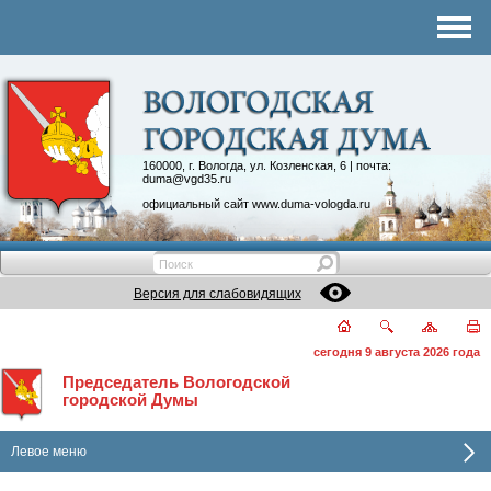
Комитеты
График приема
Контакты
Депутатские объединения
160000, г. Вологда, ул. Козленская, 6 | почта:
duma@vgd35.ru
официальный сайт
www.duma-vologda.ru
Версия для слабовидящих
сегодня 9 августа 2026 года
Председатель Вологодской
городской Думы
Левое меню