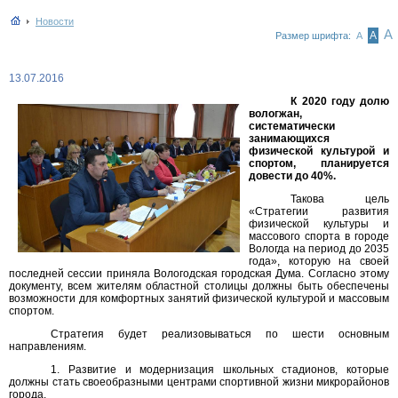
Новости
А
А
Размер шрифта:
А
13.07.2016
К 2020 году долю
вологжан,
систематически
занимающихся
физической культурой и
спортом, планируется
довести до 40%.
Такова цель
«Стратегии развития
физической культуры и
массового спорта в городе
Вологда на период до 2035
года», которую на своей
последней сессии приняла Вологодская городская Дума. Согласно этому
документу, всем жителям областной столицы должны быть обеспечены
возможности для комфортных занятий физической культурой и массовым
спортом.
Стратегия будет реализовываться по шести основным
направлениям.
1. Развитие и модернизация школьных стадионов, которые
должны стать своеобразными центрами спортивной жизни микрорайонов
города.