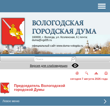
Комитеты
График приема
Контакты
Депутатские объединения
160000, г. Вологда, ул. Козленская, 6 | почта:
duma@vgd35.ru
официальный сайт
www.duma-vologda.ru
Версия для слабовидящих
сегодня 7 августа 2026 года
Председатель Вологодской
городской Думы
Левое меню