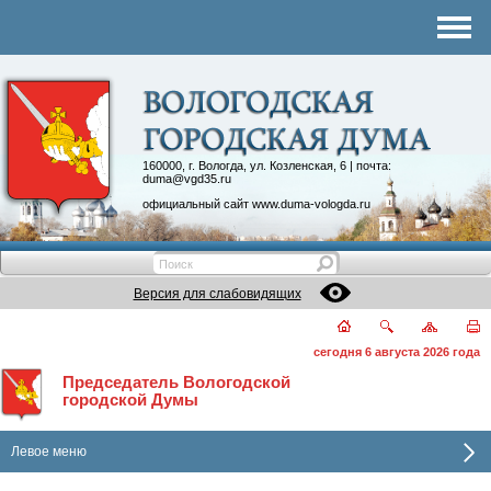
Комитеты
График приема
Контакты
Депутатские объединения
160000, г. Вологда, ул. Козленская, 6 | почта:
duma@vgd35.ru
официальный сайт
www.duma-vologda.ru
Версия для слабовидящих
сегодня 6 августа 2026 года
Председатель Вологодской
городской Думы
Левое меню