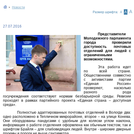
Новости
А
А
Размер шрифта:
А
27.07.2016
Представители
Молодежного парламента
города проверили
доступность почтовых
отделений для людей с
ограниченными
возможностями.
Эта работа идет
по всей стране.
Общественники совместно
с активистами партии
«Единая Россия»
проверяют, насколько
разного рода
госучреждения соответствуют нормам безбарьерной среды. Ревизии
проходят в рамках партийного проекта «Единая страна – доступная
среда».
Полностью адаптированных почтовых отделений в Вологде два:
одно расположено в Тепличном микрорайоне, второе – на улице Конева.
Они оборудованы пандусами с удобным для коляски углом наклона,
информация о работе отделения оформлена как обычным текстом, так и
шрифтом Брайля – для слабовидящих людей. Внутри - широкие дверные
проемы и пороги не выше сантиметра.