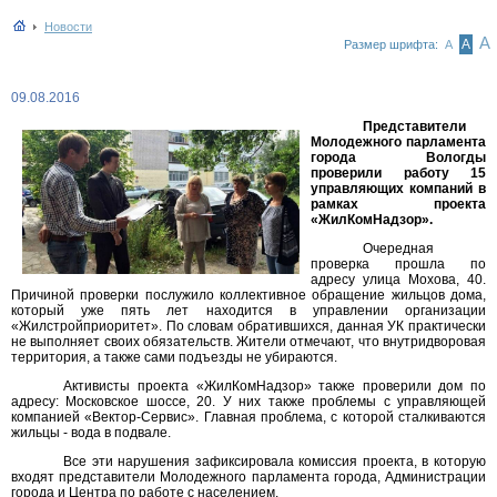
Новости
А
А
Размер шрифта:
А
09.08.2016
Представители
Молодежного парламента
города Вологды
проверили работу 15
управляющих компаний в
рамках проекта
«ЖилКомНадзор».
Очередная
проверка прошла по
адресу улица Мохова, 40.
Причиной проверки послужило коллективное обращение жильцов дома,
который уже пять лет находится в управлении организации
«Жилстройприоритет». По словам обратившихся, данная УК практически
не выполняет своих обязательств. Жители отмечают, что внутридворовая
территория, а также сами подъезды не убираются.
Активисты проекта «ЖилКомНадзор» также проверили дом по
адресу: Московское шоссе, 20. У них также проблемы с управляющей
компанией «Вектор-Сервис». Главная проблема, с которой сталкиваются
жильцы - вода в подвале.
Все эти нарушения зафиксировала комиссия проекта, в которую
входят представители Молодежного парламента города, Администрации
города и Центра по работе с населением.