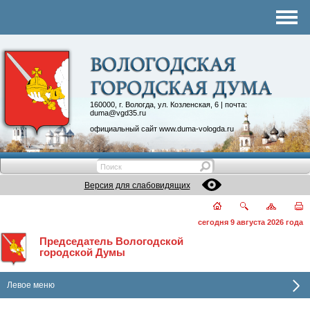
Комитеты
График приема
Контакты
Депутатские объединения
160000, г. Вологда, ул. Козленская, 6 | почта:
duma@vgd35.ru
официальный сайт
www.duma-vologda.ru
Версия для слабовидящих
сегодня 9 августа 2026 года
Председатель Вологодской
городской Думы
Левое меню