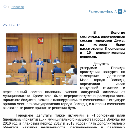
Новости
А
А
Размер шрифта:
А
25.08.2016
В Вологде
состоялась внеочередная
сессия городской Думы,
на которой были
рассмотрены 8 основных
и 15 дополнительных
вопросов.
Депутаты
утвердили Порядок
проведения конкурса на
замещение должности
Мэра города Вологды,
определили число
конкурсной комиссии и
персональный состав половины членов конкурсной комиссии от
муниципалитета. Кроме того, была перераспределена расходная часть
городского бюджета, в связи с планирующимися изменениями в структуре
органов местного самоуправления города Вологды, и внесены изменения
в некоторые ранее принятые решения Думы.
Городские депутаты также включили в «Прогнозный план
(программу) приватизации муниципального имущества города Вологды на
2016 год и плановый период 2017 и 2018 годов» пять дополнительных
объектов нежилой недвижимости, расположенные в различных