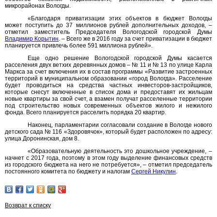
микрорайонах Вологды.
«Благодаря приватизации этих объектов в бюджет Вологды
может поступить до 37 миллионов рублей дополнительных доходов, –
отметил заместитель Председателя Вологодской городской Думы
Владимир Корытин
. – Всего же в 2016 году за счет приватизации в бюджет
планируется привлечь более 591 миллиона рублей».
Еще одно решение Вологодской городской Думы касается
расселения двух ветхих деревянных домов – № 11 и № 13 по улице Карла
Маркса за счет включения их в состав программы «Развитие застроенных
территорий в муниципальном образовании «город Вологда». Расселение
будет проводиться на средства частных инвесторов-застройщиков,
которые снесут включенные в список дома и предоставят их жильцам
новые квартиры за свой счет, а взамен получат расселенные территории
под строительство новых современных объектов жилого и нежилого
фонда. Всего планируется расселить порядка 20 квартир.
Наконец, парламентарии согласовали создание в Вологде нового
детского сада № 116 «Здоровячок», который будет расположен по адресу:
улица Доронинская, дом 8.
«Образовательную деятельность это дошкольное учреждение, –
начнет с 2017 года, поэтому в этом году выделение финансовых средств
из городского бюджета на него не потребуется», – отметил председатель
постоянного комитета по бюджету и налогам
Сергей Никулин
.
Возврат к списку