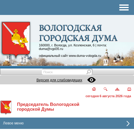
Комитеты
График приема
Контакты
Депутатские объединения
160000, г. Вологда, ул. Козленская, 6 | почта:
duma@vgd35.ru
официальный сайт
www.duma-vologda.ru
Версия для слабовидящих
сегодня 6 августа 2026 года
Председатель Вологодской
городской Думы
Левое меню