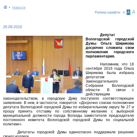
Новости
А
А
Размер шрифта:
А
26.09.2016
Депутат
Вологодской городской
Думы Ольга Ширикова
досрочно сложила свои
полномочия городского
парламентария.
Напомним, что 18
сентября 2016 года Ольга
Ширикова была избрана
депутатом
Законодательного
Собрания Вологодской
области. В связи с
действующим
законодательством, в городскую Думу поступило соответствующее
заявление. В нем, в частности, говорится: «Досрочно слагаю полномочия
депутата Вологодской городской Думы по избирательному округу № 27 и
прошу принять отставку по собственному желанию с выборной
муниципальной должности города Вологды заместителя председателя
постоянного комитета Вологодской городской Думы по социальной
политике».
Депутаты городской Думы единогласно поддержали решение
своего коллеги.