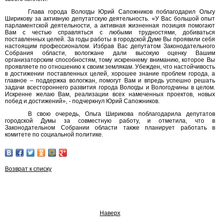
Глава города Вологды Юрий Сапожников поблагодарил Ольгу
Ширикову за активную депутатскую деятельность. «У Вас большой опыт
парламентской деятельности, а активная жизненная позиция помогают
Вам с честью справляться с любыми трудностями, добиваться
поставленных целей. За годы работы в городской Думе Вы проявили себя
настоящим профессионалом. Избрав Вас депутатом Законодательного
Собрания области, вологжане дали высокую оценку Вашим
организаторским способностям, тому искреннему вниманию, которое Вы
проявляете по отношению к своим землякам. Убежден, что настойчивость
в достижении поставленных целей, хорошее знание проблем города, а
главное – поддержка вологжан, помогут Вам и впредь успешно решать
задачи всестороннего развития города Вологды и Вологодчины в целом.
Искренне желаю Вам, реализации всех намеченных проектов, новых
побед и достижений», - подчеркнул Юрий Сапожников.
В свою очередь, Ольга Ширикова поблагодарила депутатов
городской Думы за совместную работу, и отметила, что в
Законодательном Собрании области также планирует работать в
комитете по социальной политике.
Возврат к списку
Наверх