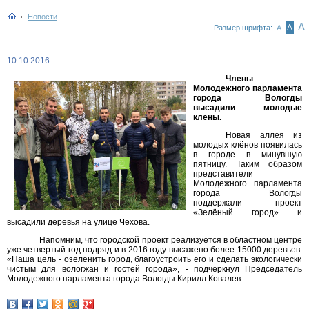
Новости
А
А
Размер шрифта:
А
10.10.2016
Члены
Молодежного парламента
города Вологды
высадили молодые
клены.
Новая аллея из
молодых клёнов появилась
в городе в минувшую
пятницу. Таким образом
представители
Молодежного парламента
города Вологды
поддержали проект
«Зелёный город» и
высадили деревья на улице Чехова.
Напомним, что городской проект реализуется в областном центре
уже четвертый год подряд и в 2016 году высажено более 15000 деревьев.
«Наша цель - озеленить город, благоустроить его и сделать экологически
чистым для вологжан и гостей города», - подчеркнул Председатель
Молодежного парламента города Вологды Кирилл Ковалев.