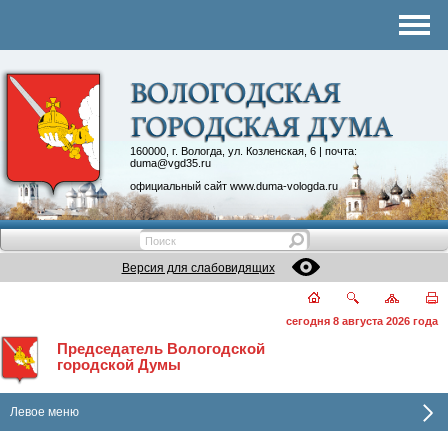
Комитеты
График приема
Контакты
Депутатские объединения
160000, г. Вологда, ул. Козленская, 6 | почта:
duma@vgd35.ru
официальный сайт
www.duma-vologda.ru
Версия для слабовидящих
сегодня 8 августа 2026 года
Председатель Вологодской
городской Думы
Левое меню