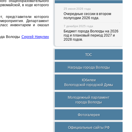
ного общеобразовательного
рвомайской, в ходе которого
25 июня 2026 года
Очередные сессии в втором
т, представители которого
полугодии 2026 года.
мероприятия. Департамент
класс инвентарем и оказал
7 декабря 2025 года
Бюджет города Вологды на 2026
год и плановый период 2027 и
ода Вологды
Сергей Никулин
2028 годов.
ТОС
Награды города Вологды
Юбилеи
Вологодской городской Думы
Молодежный парламент
города Вологды
Фотогалерея
Официальные сайты РФ