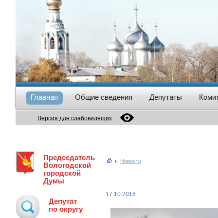
Главная
Общие сведения
Депутаты
Коми
Версия для слабовидящих
Председатель
Новости
Вологодской
городской
Думы
17.10.2016
Депутат
по округу