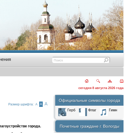
нения
сегодня 8 августа 2026 года
Официальные символы города
А
А
Размер шрифта:
А
Герб
Флаг
Гимн
Почетные граждане г. Вологды
лагоустройстве города.