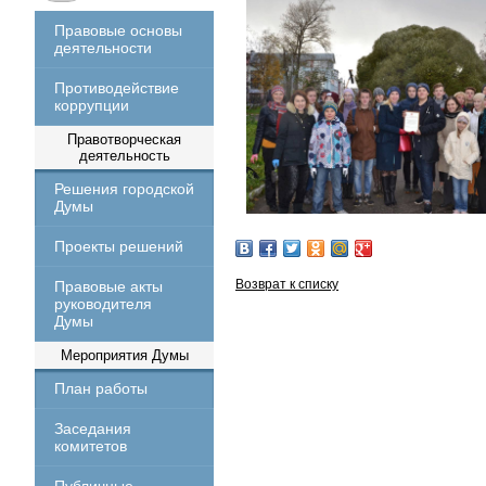
Правовые основы
деятельности
Противодействие
коррупции
Правотворческая
деятельность
Решения городской
Думы
Проекты решений
Возврат к списку
Правовые акты
руководителя
Думы
Мероприятия Думы
План работы
Заседания
комитетов