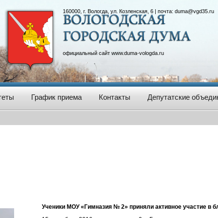
160000, г. Вологда, ул. Козленская, 6 | почта:
duma@vgd35.ru
официальный сайт
www.duma-vologda.ru
теты
График приема
Контакты
Депутатские объеди
Ученики МОУ «Гимназия № 2» приняли активное участие в б