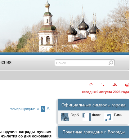
нения
сегодня 9 августа 2026 года
Официальные символы города
А
А
Размер шрифта:
А
Герб
Флаг
Гимн
Почетные граждане г. Вологды
ы вручил награды лучшим
 45-летия со дня основания