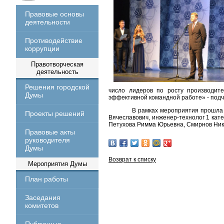
Правовые основы
деятельности
Противодействие
коррупции
Правотворческая
деятельность
Решения городской
число лидеров по росту производите
Думы
эффективной командной работе» - подч
В рамках мероприятия прошла 
Проекты решений
Вячеславович, инженер-технолог 1 кат
Петухова Римма Юрьевна, Смирнов Ник
Правовые акты
руководителя
Думы
Возврат к списку
Мероприятия Думы
План работы
Заседания
комитетов