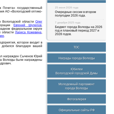
к Почета» государственный
25 июня 2026 года
ия АО «Вологодский оптико-
Очередные сессии в втором
полугодии 2026 года.
р Вологодской области
Олег
7 декабря 2025 года
едерации
Евгений Шулепов
,
Бюджет города Вологды на 2026
падном федеральном округе
год и плановый период 2027 и
ой области
Лариса Кожевина
,
2028 годов.
лин
.
едприятия, которое входит в
д добился благодаря вашей
ТОС
был награжден Сыченов Юрий
Награды города Вологды
ода Вологды были награждены
дрович.
Юбилеи
Вологодской городской Думы
Молодежный парламент
города Вологды
Фотогалерея
Официальные сайты РФ