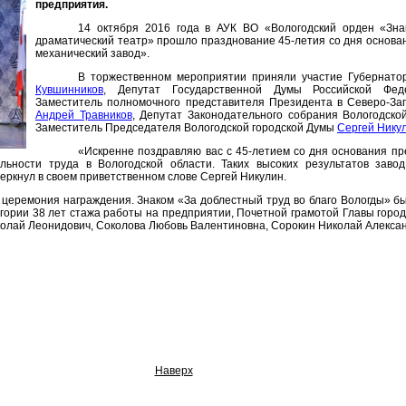
предприятия.
14 октября 2016 года в АУК ВО «Вологодский орден «Зна
драматический театр» прошло празднование 45-летия со дня основан
механический завод».
В торжественном мероприятии приняли участие Губернато
Кувшинников
, Депутат Государственной Думы Российской Ф
Заместитель полномочного представителя Президента в Северо-За
Андрей Травников
, Депутат Законодательного собрания Вологодск
Заместитель Председателя Вологодской городской Думы
Сергей Нику
«Искренне поздравляю вас с 45-летием со дня основания пр
льности труда в Вологодской области. Таких высоких результатов заво
еркнул в своем приветственном слове Сергей Никулин.
церемония награждения. Знаком «За доблестный труд во благо Вологды» 
егории 38 лет стажа работы на предприятии, Почетной грамотой Главы гор
олай Леонидович, Соколова Любовь Валентиновна, Сорокин Николай Алексан
Наверх