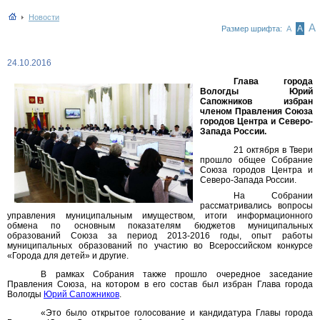
Новости
А
А
Размер шрифта:
А
24.10.2016
Глава города
Вологды Юрий
Сапожников избран
членом Правления Союза
городов Центра и Северо-
Запада России.
21 октября в Твери
прошло общее Собрание
Союза городов Центра и
Северо-Запада России.
На Собрании
рассматривались вопросы
управления муниципальным имуществом, итоги информационного
обмена по основным показателям бюджетов муниципальных
образований Союза за период 2013-2016 годы, опыт работы
муниципальных образований по участию во Всероссийском конкурсе
«Города для детей» и другие.
В рамках Собрания также прошло очередное заседание
Правления Союза, на котором в его состав был избран Глава города
Вологды
Юрий Сапожников
.
«Это было открытое голосование и кандидатура Главы города