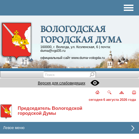
Комитеты
График приема
Контакты
Депутатские объединения
160000, г. Вологда, ул. Козленская, 6 | почта:
duma@vgd35.ru
официальный сайт
www.duma-vologda.ru
Версия для слабовидящих
сегодня 6 августа 2026 года
Председатель Вологодской
городской Думы
Левое меню