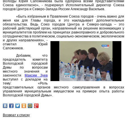
Вологды Юрия Сапожникова была одобрена всеми представителями
Союза единогласно», - подчеркнул Исполнительный директор Союза
городов Центра и Северо-Запада России Александр Васильев.
«Быть избранным в Правление Союза городов - очень важно для
меня как для Главы города, и это накладывает дополнительные
обязательства. Ведь Союз городов Центра и Северо-запада – это
рабочий действующий орган, направленный на решение возникающих у
муниципалитетов проблем на принципах равноправного и добровольного
сотрудничества в политическом, социально-экономическом,
экологическом
и других направлениях», -
отметил Юрий
Сапожников.
Добавим, что
председатель комитета
Вологодской городской
Думы по вопросам
местного значения и
законности
Максим Зуев
выступил с докладом на
тему: «Роль
представительных органов местного самоуправления в вопросах
управления муниципальным имуществом на примере опыта работы
Вологодской городской Думы».
Возврат к списку