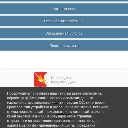
Фотогалерея
Официальные сайты РФ
Официальная Вологда
Полезные ссылки
Вологодская
городская Дума
Продолжая использовать наш сайт, вы даете согласие на
Главная
обработку файлов cookie, пользовательских данных
Общие сведения
(сведения о местоположении; тип и версия ОС; тип и версия
браузера; тип устройства и разрешение его экрана; источник,
Депутаты
откуда пришел на сайт пользователь; с какого сайта или по
Комитеты
какой рекламе; язык ОС и браузера; какие страницы
График приема
открывает и на какие кнопки нажимает пользователь; ip-
Контакты
адрес) в целях функционирования сайта, проведения