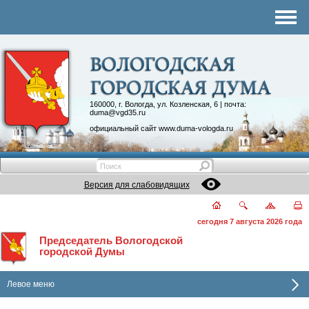
Комитеты
График приема
Контакты
Депутатские объединения
160000, г. Вологда, ул. Козленская, 6 | почта:
duma@vgd35.ru
официальный сайт
www.duma-vologda.ru
Версия для слабовидящих
сегодня 7 августа 2026 года
Председатель Вологодской
городской Думы
Левое меню