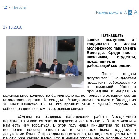
Новости
А
А
Размер шрифта:
А
27.10.2016
Пятнадцать
заявок поступило от
кандидатов в члены
Молодежного парламента
Вологды. Среди них –
школьники, студенты,
представители
работающей молодежи.
После подачи
документов кандидатам
предстоит собеседование
с комиссией. Успешно
прошедшие и набравшие
максимальное количество баллов вологжане, пройдут в основной состав
молодежного органа. На сегодня в Молодежном парламенте Вологды из
30 мест вакантно 10. Те, кто проявит себя с лучшей стороны на
собеседовании, попадут в резервный список.
«Одним из основных направлений работы Молодежного
парламента является законотворческая деятельность. В этом «ключе»
нам есть чем гордиться. В этом году наша инициатива по запрету
появления несовершеннолетних в кальянных была поддержана
депутатами Думы. С приходом новых членов, мы надеемся, усилить эту
работу. Уже сейчас видно, что в нашем городе много молодых людей,