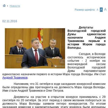
Новости
А
А
Размер шрифта:
А
02.11.2016
Депутаты
Вологодской городской
Думы единогласно
назначили Андрея
Травникова первым в
истории Мэром города
Вологды.
Сегодня, в Вологде
состоялось историческое
событие - 2 ноября на
внеочередной сессии
Вологодской городской
Думы парламентарии
единогласно назначили первого в истории Мэра города Вологды. Им стал
Андрей Травников
.
Напомним, что 31 октября в ходе заседания конкурсной комиссии
были определены два претендента на должность Мэра города Вологды.
Ими стали Андрей Травников и Олег Петров.
Документы на участие в открытом конкурсе принимались с 29
сентября по 20 октября. За этот период о своем желании побороться за
должность Мэра Вологды заявили пятеро конкурсантов. По итогам
заседания комиссии к заключительному этапу конкурса были допущены