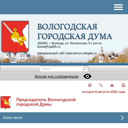
Комитеты
График приема
Контакты
Депутатские объединения
160000, г. Вологда, ул. Козленская, 6 | почта:
duma@vgd35.ru
официальный сайт
www.duma-vologda.ru
Версия для слабовидящих
сегодня 6 августа 2026 года
Председатель Вологодской
городской Думы
Левое меню