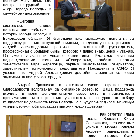
первому Мэру областного
центра нагрудный знак
«Герб города Вологды» и
служебное удостоверение.
«Сегодня
состоялось важное
политическое событие в
истории города Вологды и
Вологодской области. Я благодарю вас, уважаемые депутаты, за
поддержку решения конкурсной комиссии, - подчеркнул глава региона. -
Андрей Александрович Травников - талантливый руководитель,
профессионал с большой буквы, которого я давно знаю, ценю и уважаю.
Он имеет уникальный управленческий опыт. Руководил крупными
подразделениями компании «Северсталь», работал первым
заместителем мэра Череповца, первым заместителем Губернатора,
заместителем полномочного представителя Президента в СЗФО. Я
уверен, что Андрей Александрович достойно справится со всеми
задачами на посту Мэра города!»
Андрей Травников в ответном слове выразил слова
благодарности вологжанам за оказанное доверие: «Ваша поддержка
вселила в меня дополнительную уверенность в правильности
принимаемого мною решения участвовать в конкурсе по отбору
кандидатов на должность Мэра Вологды. И я буду прикладывать максимум
усилий к тому, чтобы оправдать высокий кредит доверия».
Как отметил Глава
города Вологды Юрий
Сапожников, совместные
усилия с Мэром Вологды
Андреем Травниковым, в
первую очередь, будут