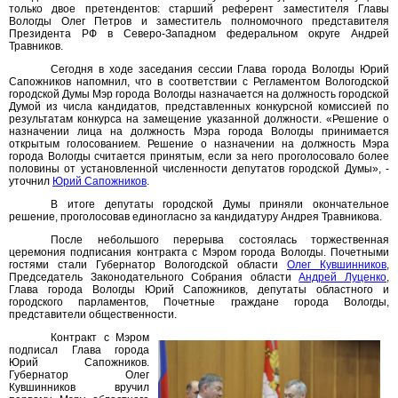
только двое претендентов: старший референт заместителя Главы
Вологды Олег Петров и заместитель полномочного представителя
Президента РФ в Северо-Западном федеральном округе Андрей
Травников.
Сегодня в ходе заседания сессии Глава города Вологды Юрий
Сапожников напомнил, что в соответствии с Регламентом Вологодской
городской Думы Мэр города Вологды назначается на должность городской
Думой из числа кандидатов, представленных конкурсной комиссией по
результатам конкурса на замещение указанной должности. «Решение о
назначении лица на должность Мэра города Вологды принимается
открытым голосованием. Решение о назначении на должность Мэра
города Вологды считается принятым, если за него проголосовало более
половины от установленной численности депутатов городской Думы», -
уточнил
Юрий Сапожников
.
В итоге депутаты городской Думы приняли окончательное
решение, проголосовав единогласно за кандидатуру Андрея Травникова.
После небольшого перерыва состоялась торжественная
церемония подписания контракта с Мэром города Вологды. Почетными
гостями стали Губернатор Вологодской области
Олег Кувшинников
,
Председатель Законодательного Собрания области
Андрей Луценко
,
Глава города Вологды Юрий Сапожников, депутаты областного и
городского парламентов, Почетные граждане города Вологды,
представители общественности.
Контракт с Мэром
подписал Глава города
Юрий Сапожников.
Губернатор Олег
Кувшинников вручил