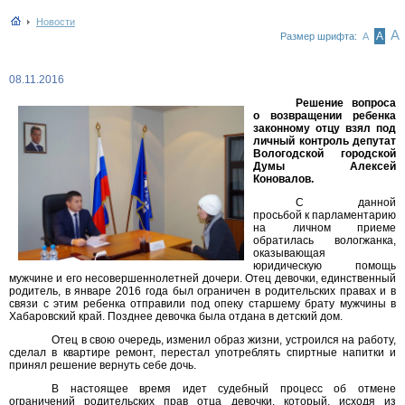
Новости
А
А
Размер шрифта:
А
08.11.2016
Решение вопроса
о возвращении ребенка
законному отцу взял под
личный контроль депутат
Вологодской городской
Думы Алексей
Коновалов.
С данной
просьбой к парламентарию
на личном приеме
обратилась вологжанка,
оказывающая
юридическую помощь
мужчине и его несовершеннолетней дочери. Отец девочки, единственный
родитель, в январе 2016 года был ограничен в родительских правах и в
связи с этим ребенка отправили под опеку старшему брату мужчины в
Хабаровский край. Позднее девочка была отдана в детский дом.
Отец в свою очередь, изменил образ жизни, устроился на работу,
сделал в квартире ремонт, перестал употреблять спиртные напитки и
принял решение вернуть себе дочь.
В настоящее время идет судебный процесс об отмене
ограничений родительских прав отца девочки, который, исходя из