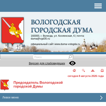
Комитеты
График приема
Контакты
Депутатские объединения
160000, г. Вологда, ул. Козленская, 6 | почта:
duma@vgd35.ru
официальный сайт
www.duma-vologda.ru
Версия для слабовидящих
сегодня 8 августа 2026 года
Председатель Вологодской
городской Думы
Левое меню