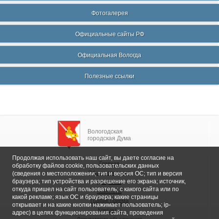
Фотогалерея
Официальные сайты РФ
Официальная Вологда
Полезные ссылки
Вологодская
городская Дума
Продолжая использовать наш сайт, вы даете согласие на
Главная
обработку файлов cookie, пользовательских данных
Общие сведения
(сведения о местоположении; тип и версия ОС; тип и версия
браузера; тип устройства и разрешение его экрана; источник,
Депутаты
откуда пришел на сайт пользователь; с какого сайта или по
Комитеты
какой рекламе; язык ОС и браузера; какие страницы
График приема
открывает и на какие кнопки нажимает пользователь; ip-
Контакты
адрес) в целях функционирования сайта, проведения