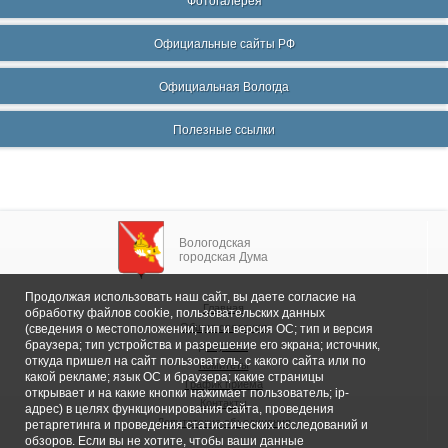
Фотогалерея
Официальные сайты РФ
Официальная Вологда
Полезные ссылки
Вологодская
городская Дума
Продолжая использовать наш сайт, вы даете согласие на
Главная
обработку файлов cookie, пользовательских данных
Общие сведения
(сведения о местоположении; тип и версия ОС; тип и версия
браузера; тип устройства и разрешение его экрана; источник,
Депутаты
откуда пришел на сайт пользователь; с какого сайта или по
Комитеты
какой рекламе; язык ОС и браузера; какие страницы
График приема
открывает и на какие кнопки нажимает пользователь; ip-
Контакты
адрес) в целях функционирования сайта, проведения
Депутатские объединения
ретаргетинга и проведения статистических исследований и
обзоров. Если вы не хотите, чтобы ваши данные