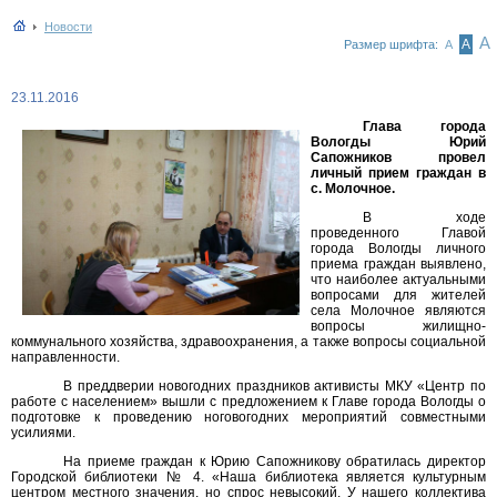
Новости
А
А
Размер шрифта:
А
23.11.2016
Глава города
Вологды Юрий
Сапожников провел
личный прием граждан в
с. Молочное.
В ходе
проведенного Главой
города Вологды личного
приема граждан выявлено,
что наиболее актуальными
вопросами для жителей
села Молочное являются
вопросы жилищно-
коммунального хозяйства, здравоохранения, а также вопросы социальной
направленности.
В преддверии новогодних праздников активисты МКУ «Центр по
работе с населением» вышли с предложением к Главе города Вологды о
подготовке к проведению ноговогодних мероприятий совместными
усилиями.
На приеме граждан к Юрию Сапожникову обратилась директор
Городской библиотеки № 4. «Наша библиотека является культурным
центром местного значения, но спрос невысокий. У нашего коллектива