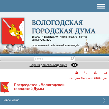
Комитеты
График приема
Контакты
Депутатские объединения
160000, г. Вологда, ул. Козленская, 6 | почта:
duma@vgd35.ru
официальный сайт
www.duma-vologda.ru
Версия для слабовидящих
сегодня 8 августа 2026 года
Председатель Вологодской
городской Думы
Левое меню