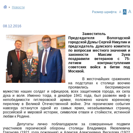
Новости
А
А
Размер шрифта:
А
08.12.2016
Заместитель
Председателя Вологодской
городской Думы Сергей Никулин и
председатель думского комитета
по вопросам местного значения и
законности Максим Зуев
поздравили ветеранов с 75-
летием контрнаступления
советских войск в битве под
Москвой.
В жесточайших сражениях
на подступах к столице воочию
проявились беспримерное
мужество наших солдат и офицеров, всех защитников города, их сила
духа и воля. Именно тогда, в декабре 1941 года, был развеян миф о
непобедимости гитлеровской армии, положено начало коренному
перелому в Великой Отечественной войне. Эти героические события
навсегда останутся одной из самых ярких, незабываемых страниц
российской и мировой истории, символом отваги и стойкости, истинной
любви к Родине.
Депутаты лично поблагодарили за совершенные подвиги
участников героической обороны столицы Владимира Яковлевича
Грязнова (1921 года рождения) и Алексея Алексеевича Веселова (1922