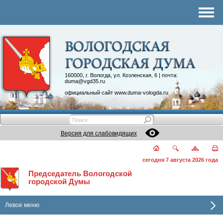
Комитеты
График приема
Контакты
Депутатские объединения
160000, г. Вологда, ул. Козленская, 6 | почта:
duma@vgd35.ru
официальный сайт
www.duma-vologda.ru
Версия для слабовидящих
сегодня 7 августа 2026 года
Председатель Вологодской
городской Думы
Левое меню