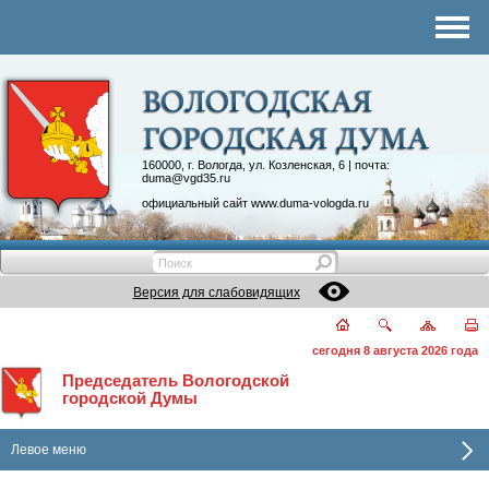
Комитеты
График приема
Контакты
Депутатские объединения
160000, г. Вологда, ул. Козленская, 6 | почта:
duma@vgd35.ru
официальный сайт
www.duma-vologda.ru
Версия для слабовидящих
сегодня 8 августа 2026 года
Председатель Вологодской
городской Думы
Левое меню