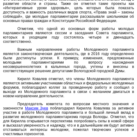
развитие области и страны. Также он отметил такие проекты как
«Интерактивные уроки здоровья», цель которых была показать
доступность и важность различных видов спорта, «Права знай – законы
соблюдай», где молодые парламентарии рассказывали школьникам об
основных правах граждан и Конституции Российской Федерации.
Отметим, что одной из основных форм работы молодых
парламентариев являются сессии и заседания Совета парламента,
которых в уходящем году состоялось четыре и двенадцать
соответственно.
Важным направлением работы Молодежного парламента
является законотворческая деятельность, где в 2016 году определенно
были достигнуты успехи. К примеру, изменения, предложенные
молодыми парламентариями по вопросу нахождения
несовершеннолетних в кальянных города, учтены и внесены в
соответствующее решение депутатами Вологодской городской Думы.
Кирилл Ковалев отметил, что члены Молодежного парламента
являются активными участниками областных и федеральных молодежных
форумов, поблагодарил коллег за проведенную работу и сообщил о
выходе из Молодежного парламента в связи с желанием двигаться в
новом направлении деятельности.
Председатель комитета по вопросам местного значения и
законности
Максим Зуев
поблагодарил Кирилла Ковалева за активное
участие в работе Молодежного парламента и большой личный вклад в
развитие молодежного парламентаризма города Вологды. Отметил, что
для Кирилла открывается перспектива попробовать силы в новой сфере
и высказал уверенность и надежду, что и в дальнейшем им будут активно
отстаиваться интересы молодежи, пожелал творческих успехов и
счастливых горизонтов.