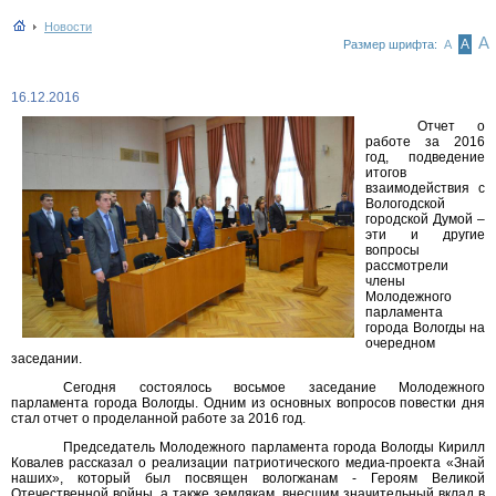
Новости
А
А
Размер шрифта:
А
16.12.2016
Отчет о
работе за 2016
год, подведение
итогов
взаимодействия с
Вологодской
городской Думой –
эти и другие
вопросы
рассмотрели
члены
Молодежного
парламента
города Вологды на
очередном
заседании.
Сегодня состоялось восьмое заседание Молодежного
парламента города Вологды. Одним из основных вопросов повестки дня
стал отчет о проделанной работе за 2016 год.
Председатель Молодежного парламента города Вологды Кирилл
Ковалев рассказал о реализации патриотического медиа-проекта «Знай
наших», который был посвящен вологжанам - Героям Великой
Отечественной войны, а также землякам, внесшим значительный вклад в