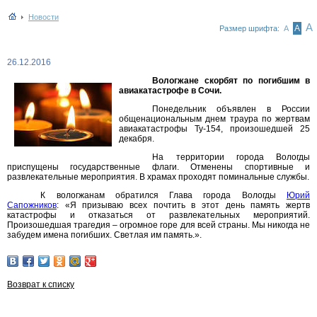
Новости
А
А
Размер шрифта:
А
26.12.2016
Вологжане скорбят по погибшим в
авиакатастрофе в Сочи.
Понедельник объявлен в России
общенациональным днем траура по жертвам
авиакатастрофы Ту-154, произошедшей 25
декабря.
На территории города Вологды
приспущены государственные флаги. Отменены спортивные и
развлекательные мероприятия. В храмах проходят поминальные службы.
К вологжанам обратился Глава города Вологды
Юрий
Сапожников
: «Я призываю всех почтить в этот день память жертв
катастрофы и отказаться от развлекательных мероприятий.
Произошедшая трагедия – огромное горе для всей страны. Мы никогда не
забудем имена погибших. Светлая им память.».
Возврат к списку