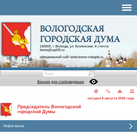
Комитеты
График приема
Контакты
Депутатские объединения
160000, г. Вологда, ул. Козленская, 6 | почта:
duma@vgd35.ru
официальный сайт
www.duma-vologda.ru
Версия для слабовидящих
сегодня 8 августа 2026 года
Председатель Вологодской
городской Думы
Левое меню