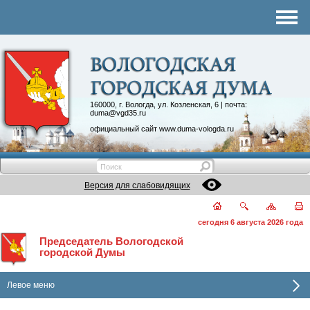
Комитеты
График приема
Контакты
Депутатские объединения
160000, г. Вологда, ул. Козленская, 6 | почта:
duma@vgd35.ru
официальный сайт
www.duma-vologda.ru
Версия для слабовидящих
сегодня 6 августа 2026 года
Председатель Вологодской
городской Думы
Левое меню