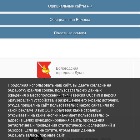
Официальные сайты РФ
Официальная Вологда
Полезные ссылки
Вологодская
городская Дума
Продолжая использовать наш сайт, вы даете согласие на
Главная
обработку файлов cookie, пользовательских данных
Общие сведения
(сведения о местоположении; тип и версия ОС; тип и версия
браузера; тип устройства и разрешение его экрана; источник,
Депутаты
откуда пришел на сайт пользователь; с какого сайта или по
Комитеты
какой рекламе; язык ОС и браузера; какие страницы
График приема
открывает и на какие кнопки нажимает пользователь; ip-
Контакты
адрес) в целях функционирования сайта, проведения
Депутатские объединения
ретаргетинга и проведения статистических исследований и
обзоров. Если вы не хотите, чтобы ваши данные
обрабатывались, покиньте сайт
Разработка и техническая поддержка -
AKATAN