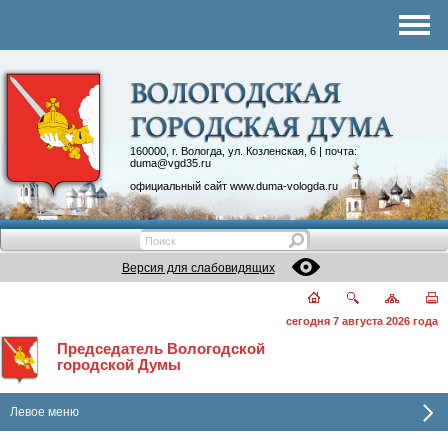
Комитеты
График приема
Контакты
Депутатские объединения
160000, г. Вологда, ул. Козленская, 6 | почта:
duma@vgd35.ru
официальный сайт
www.duma-vologda.ru
Версия для слабовидящих
сегодня 7 августа 2026 года
Председатель Вологодской
городской Думы
Левое меню