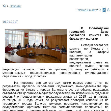
Новости
А
А
Размер шрифта:
А
16.01.2017
В Вологодской
городской Думе
состоялся комитет по
бюджету и налогам
Сегодня состоялся
комитет по бюджету и
налогам, на котором
парламентарии
рассмотрели,
поддержанный ранее на
рабочей группе, вопрос
индексации размера платы за присмотр и уход за ребенком в
муниципальных образовательных организациях муниципального
образования «Город Вологда».
На повестке дня депутатами также рассмотрены отчет по
результатам проверки исполнения бюджетного законодательства при
формировании бюджета города Вологды с учетом объема расходных
обязательств должников-бюджетополучателей по исполнению судебных
решений о предоставлении гражданам жилья за 2015 год и январь-
сентябрь 2016 года, отчет по результатам проверки исполнения на
территории города Вологды целевых программ, направленных на
осуществление органами местного самоуправления полномочий по
профилактике и противодействию экстремистской деятельности и