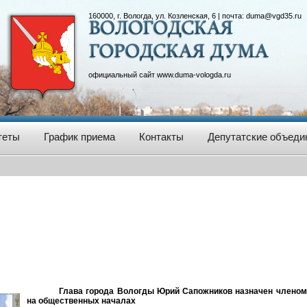
160000, г. Вологда, ул. Козленская, 6 | почта:
duma@vgd35.ru
официальный сайт
www.duma-vologda.ru
теты
График приема
Контакты
Депутатские объеди
Глава города Вологды Юрий Сапожников назначен членом
на общественных началах