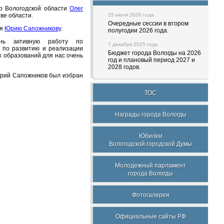
р Вологодской области
Олег
ве области.
25 июня 2026 года
Очередные сессии в втором
ня
Юрию Сапожникову
.
полугодии 2026 года.
ень активную работу по
7 декабря 2025 года
 по развитию и реализации
Бюджет города Вологды на 2026
 образований для нас очень
год и плановый период 2027 и
2028 годов.
Юрий Сапожников был избран
ТОС
Награды города Вологды
Юбилеи
Вологодской городской Думы
Молодежный парламент
города Вологды
Фотогалерея
Официальные сайты РФ