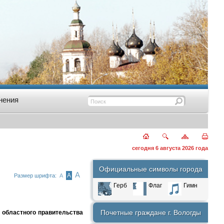
нения
сегодня 6 августа 2026 года
Официальные символы города
А
А
Размер шрифта:
А
Герб
Флаг
Гимн
Почетные граждане г. Вологды
 областного правительства