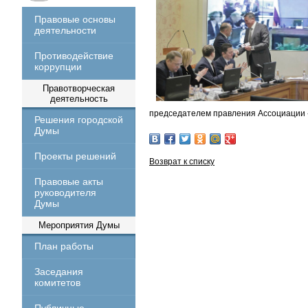
Правовые основы
деятельности
Противодействие
коррупции
Правотворческая
деятельность
председателем правления Ассоциации 
Решения городской
Думы
Проекты решений
Возврат к списку
Правовые акты
руководителя
Думы
Мероприятия Думы
План работы
Заседания
комитетов