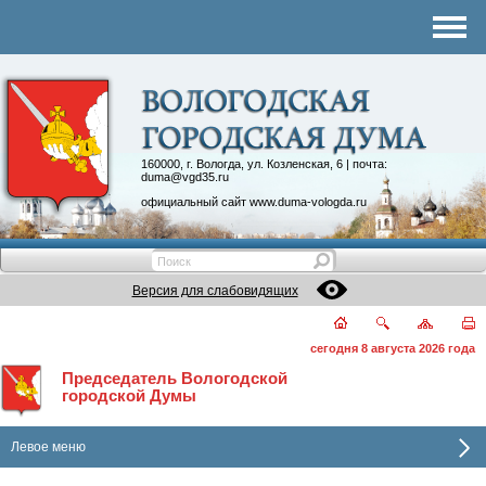
Комитеты
График приема
Контакты
Депутатские объединения
160000, г. Вологда, ул. Козленская, 6 | почта:
duma@vgd35.ru
официальный сайт
www.duma-vologda.ru
Версия для слабовидящих
сегодня 8 августа 2026 года
Председатель Вологодской
городской Думы
Левое меню