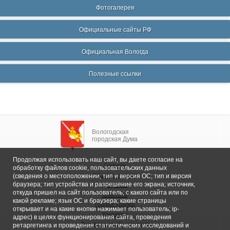
Фотогалерея
Официальные сайты РФ
Официальная Вологда
Полезные ссылки
Вологодская
городская Дума
Продолжая использовать наш сайт, вы даете согласие на
Главная
обработку файлов cookie, пользовательских данных
Общие сведения
(сведения о местоположении; тип и версия ОС; тип и версия
браузера; тип устройства и разрешение его экрана; источник,
Депутаты
откуда пришел на сайт пользователь; с какого сайта или по
Комитеты
какой рекламе; язык ОС и браузера; какие страницы
График приема
открывает и на какие кнопки нажимает пользователь; ip-
Контакты
адрес) в целях функционирования сайта, проведения
Депутатские объединения
ретаргетинга и проведения статистических исследований и