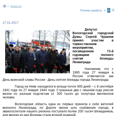
Новости
А
А
Размер шрифта:
А
27.01.2017
Депутат
Вологодской городской
Думы Сергей Чуранов
принял участие в
торжественном
мероприятии,
посвященном 73-й
годовщине полного
снятия блокады
Ленинграда
Напомним, что с
1995 года 27 января в
России отмечается как
День воинской славы России - День снятия блокады города Ленинграда.
Город на Неве находился в кольце почти 900 дней – с 8 сентября
1941 года по 27 января 1944 года. Страшные два с лишним года унесли
жизни по разным подсчетам от 300 тысяч до полутора миллионов
человек.
Вологодская область одна из первых приняла к себе жителей
военного Ленинграда, по Дороге жизни шло снабжение города, в
эвакогоспитали нашего региона поступило более 200 тысяч блокадников,
для многих из них Вологда стала второй родиной.