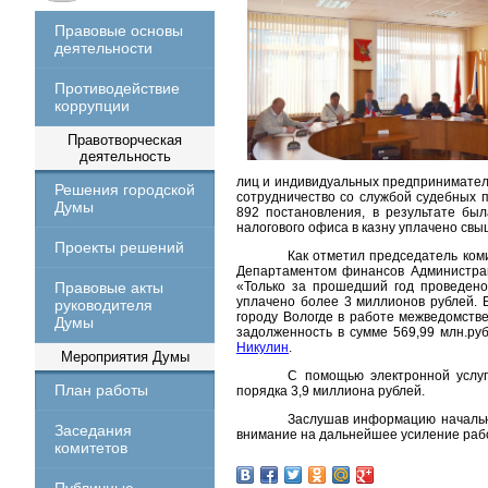
Правовые основы
деятельности
Противодействие
коррупции
Правотворческая
деятельность
лиц и индивидуальных предпринимателе
Решения городской
сотрудничество со службой судебных 
Думы
892 постановления, в результате бы
налогового офиса в казну уплачено свы
Проекты решений
Как отметил председатель ком
Департаментом финансов Администрац
Правовые акты
«Только за прошедший год проведено
уплачено более 3 миллионов рублей. 
руководителя
городу Вологде в работе межведомств
Думы
задолженность в сумме 569,99 млн.руб.
Никулин
.
Мероприятия Думы
С помощью электронной услуг
План работы
порядка 3,9 миллиона рублей.
Заслушав информацию начальн
Заседания
внимание на дальнейшее усиление рабо
комитетов