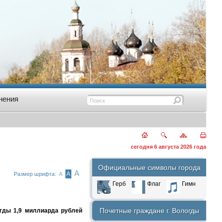
нения
сегодня 6 августа 2026 года
Официальные символы города
А
А
Размер шрифта:
А
Герб
Флаг
Гимн
Почетные граждане г. Вологды
гды 1,9 миллиарда рублей