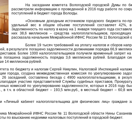
На заседании комитета Вологодской городской Думы по б
рассмотрели информацию о проведенной в 2016 году работе по сок
поступлений в бюджет города Вологды.
«Основным доходным источником городского бюджета по-пр
удельный вес в общем объеме поступлений составляет 42%, в
Задолженность по налогу в казну на 1 января текущего года составил
них 38,6 миллионов – средства налогоплательщиков, проходящих 
рассказала начальник Межрайонной ИФНС России № 11 Вологодской о
Более 19 тысяч требований на уплату налогов и сборов нап
й, в результате погашено задолженности должниками порядка 66,9 миллион
приставов. Более 1000 налогоплательщиков получили временный запрет на
ла погашена задолженность порядка 3,6 миллионов рублей. Благодаря си
ше 14 миллионов рублей.
итета по бюджету и налогам Сергей Никулин, Налоговой Инспекцией налаже
ии города, создана межведомственная комиссия по урегулированию задо
 26 заседаний, составлена беседа с 4900 налогоплательщиками, в резул
Благодаря участию представителей Службы судебных приставов, Прокурат
енных комиссий по урегулированию задолженности, которых в 2016 году бы
, в т.ч. в областной бюджет – 193,5 млн.руб., в местный бюджет – 60,8 мл
и «Личный кабинет налогоплательщика для физических лиц» граждане за
ика Межрайонной ИФНС России № 11 Вологодской области Нины Саханеви
ты по взысканию недоимки налоговых поступлений в городской бюджет.