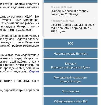
юджету и налогам депутаты
ращению недоимки налоговых
25 июня 2026 года
Очередные сессии в втором
полугодии 2026 года.
ежнему остается НДФЛ. Его
 рублях – 835 миллионов.
7 декабря 2025 года
а 317,5 миллионов рублей, из
Бюджет города Вологды на 2026
процедуру банкротства», -
год и плановый период 2027 и
бласти Нина Саханевич.
2028 годов.
равлено в адрес юридических
ов рублей. Ведется плотное
 выезд из страны. Вынесено
ТОС
стемной работе мобильного
Награды города Вологды
но четкое взаимодействие с
лженности перед бюджетом.
ьтате такой работы в казну
Юбилеи
уры города, УМВД России по
Вологодской городской Думы
ло проведено 379, погашена
н.руб.», - подчеркнул
Сергей
Молодежный парламент
платили в городскую казну
города Вологды
ч, парламентарии обратили
Фотогалерея
Официальные сайты РФ