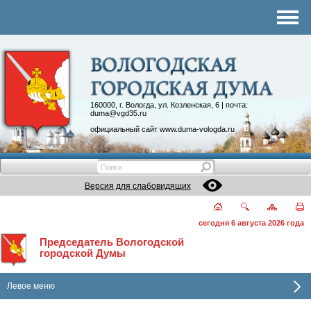
Комитеты
График приема
Контакты
Депутатские объединения
160000, г. Вологда, ул. Козленская, 6 | почта:
duma@vgd35.ru
официальный сайт
www.duma-vologda.ru
Версия для слабовидящих
сегодня 6 августа 2026 года
Председатель Вологодской
городской Думы
Левое меню