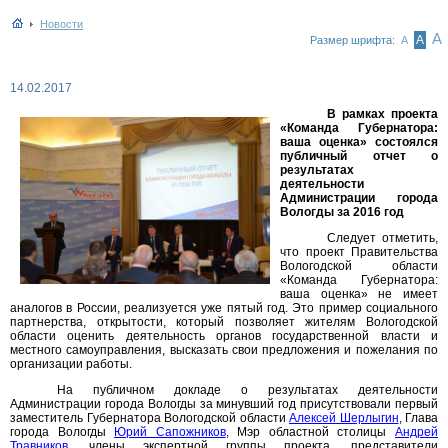
Новости
А
А
Размер шрифта:
А
14.02.2017
В рамках проекта
«Команда Губернатора:
ваша оценка» состоялся
публичный отчет о
результатах
деятельности
Администрации города
Вологды за 2016 год
Следует отметить,
что проект Правительства
Вологодской области
«Команда Губернатора:
ваша оценка» не имеет
аналогов в России, реализуется уже пятый год. Это пример социального
партнерства, открытости, который позволяет жителям Вологодской
области оценить деятельность органов государственной власти и
местного самоуправления, высказать свои предложения и пожелания по
организации работы.
На публичном докладе о результатах деятельности
Администрации города Вологды за минувший год присутствовали первый
заместитель Губернатора Вологодской области
Алексей Шерлыгин
, Глава
города Вологды
Юрий Сапожников
, Мэр областной столицы
Андрей
Травников
, члены экспертной группы проекта, представители