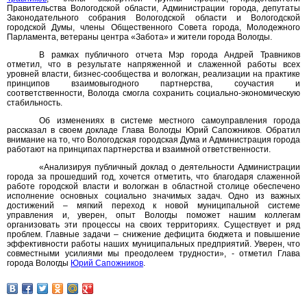
Правительства Вологодской области, Администрации города, депутаты
Законодательного собрания Вологодской области и Вологодской
городской Думы, члены Общественного Совета города, Молодежного
Парламента, ветераны центра «Забота» и жители города Вологды.
В рамках публичного отчета Мэр города Андрей Травников
отметил, что в результате напряженной и слаженной работы всех
уровней власти, бизнес-сообщества и вологжан, реализации на практике
принципов взаимовыгодного партнерства, соучастия и
соответственности, Вологда смогла сохранить социально-экономическую
стабильность.
Об изменениях в системе местного самоуправления города
рассказал в своем докладе Глава Вологды Юрий Сапожников. Обратил
внимание на то, что Вологодская городская Дума и Администрация города
работают на принципах партнерства и взаимной ответственности.
«Анализируя публичный доклад о деятельности Администрации
города за прошедший год, хочется отметить, что благодаря слаженной
работе городской власти и вологжан в областной столице обеспечено
исполнение основных социально значимых задач. Одно из важных
достижений – мягкий переход к новой муниципальной системе
управления и, уверен, опыт Вологды поможет нашим коллегам
организовать эти процессы на своих территориях. Существует и ряд
проблем. Главные задачи – снижение дефицита бюджета и повышение
эффективности работы наших муниципальных предприятий. Уверен, что
совместными усилиями мы преодолеем трудности», - отметил Глава
города Вологды
Юрий Сапожников
.