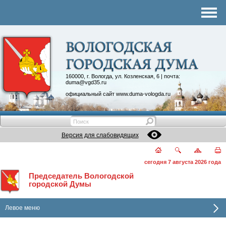
Комитеты
График приема
Контакты
Депутатские объединения
160000, г. Вологда, ул. Козленская, 6 | почта:
duma@vgd35.ru
официальный сайт
www.duma-vologda.ru
Версия для слабовидящих
сегодня 7 августа 2026 года
Председатель Вологодской
городской Думы
Левое меню