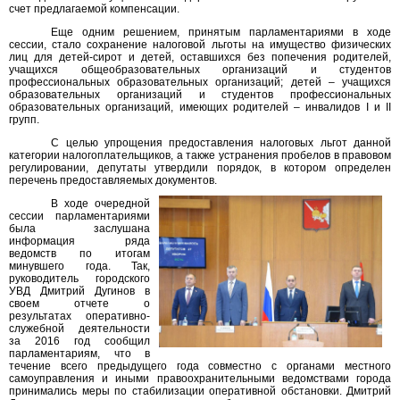
счет предлагаемой компенсации.
Еще одним решением, принятым парламентариями в ходе
сессии, стало сохранение налоговой льготы на имущество физических
лиц для детей-сирот и детей, оставшихся без попечения родителей,
учащихся общеобразовательных организаций и студентов
профессиональных образовательных организаций; детей – учащихся
образовательных организаций и студентов профессиональных
образовательных организаций, имеющих родителей – инвалидов I и II
групп.
С целью упрощения предоставления налоговых льгот данной
категории налогоплательщиков, а также устранения пробелов в правовом
регулировании, депутаты утвердили порядок, в котором определен
перечень предоставляемых документов.
В ходе очередной
сессии парламентариями
была заслушана
информация ряда
ведомств по итогам
минувшего года. Так,
руководитель городского
УВД Дмитрий Дугинов в
своем отчете о
результатах оперативно-
служебной деятельности
за 2016 год сообщил
парламентариям, что в
течение всего предыдущего года совместно с органами местного
самоуправления и иными правоохранительными ведомствами города
принимались меры по стабилизации оперативной обстановки. Дмитрий