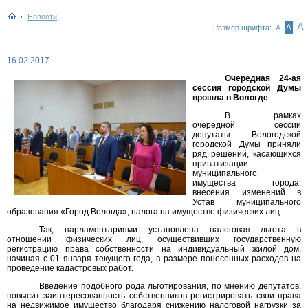
Новости
А
А
Размер шрифта:
А
16.02.2017
Очередная 24-ая
сессия городской Думы
прошла в Вологде
В рамках
очередной сессии
депутаты Вологодской
городской Думы приняли
ряд решений, касающихся
приватизации
муниципального
имущества города,
внесения изменений в
Устав муниципального
образования «Город Вологда», налога на имущество физических лиц.
Так, парламентариями установлена налоговая льгота в
отношении физических лиц, осуществивших государственную
регистрацию права собственности на индивидуальный жилой дом,
начиная с 01 января текущего года, в размере понесенных расходов на
проведение кадастровых работ.
Введение подобного рода льготирования, по мнению депутатов,
повысит заинтересованность собственников регистрировать свои права
на недвижимое имущество благодаря снижению налоговой нагрузки за