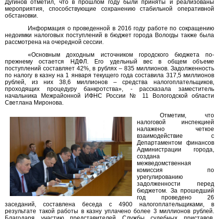
Дугинов отметил, что в прошлом году были приняты и реализованы
мероприятия, способствующие сохранению стабильной оперативной
обстановки.
Информация о проведенной в 2016 году работе по сокращению
недоимки налоговых поступлений в бюджет города Вологды также была
рассмотрена на очередной сессии.
«Основным доходным источником городского бюджета по-
прежнему остается НДФЛ. Его удельный вес в общем объеме
поступлений составляет 42%, в рублях – 835 миллионов. Задолженность
по налогу в казну на 1 января текущего года составила 317,5 миллионов
рублей, из них 38,6 миллионов – средства налогоплательщиков,
проходящих процедуру банкротства», - рассказала заместитель
начальника Межрайонной ИФНС России № 11 Вологодской области
Светлана Миронова.
Отметим, что
налоговой инспекцией
налажено четкое
взаимодействие с
Департаментом финансов
Администрации города,
создана
межведомственная
комиссия по
урегулированию
задолженности перед
бюджетом. За прошедший
год проведено 26
заседаний, составлена беседа с 4900 налогоплательщиками, в
результате такой работы в казну уплачено более 3 миллионов рублей.
Благодаря участию представителей Службы судебных приставов,