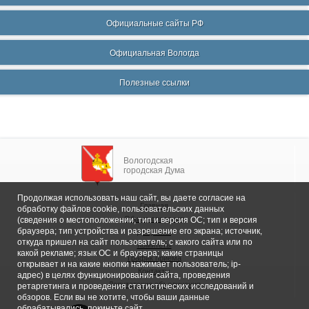
Официальные сайты РФ
Официальная Вологда
Полезные ссылки
Вологодская
городская Дума
Продолжая использовать наш сайт, вы даете согласие на
Главная
обработку файлов cookie, пользовательских данных
Общие сведения
(сведения о местоположении; тип и версия ОС; тип и версия
браузера; тип устройства и разрешение его экрана; источник,
Депутаты
откуда пришел на сайт пользователь; с какого сайта или по
Комитеты
какой рекламе; язык ОС и браузера; какие страницы
График приема
открывает и на какие кнопки нажимает пользователь; ip-
Контакты
адрес) в целях функционирования сайта, проведения
Депутатские объединения
ретаргетинга и проведения статистических исследований и
обзоров. Если вы не хотите, чтобы ваши данные
обрабатывались, покиньте сайт