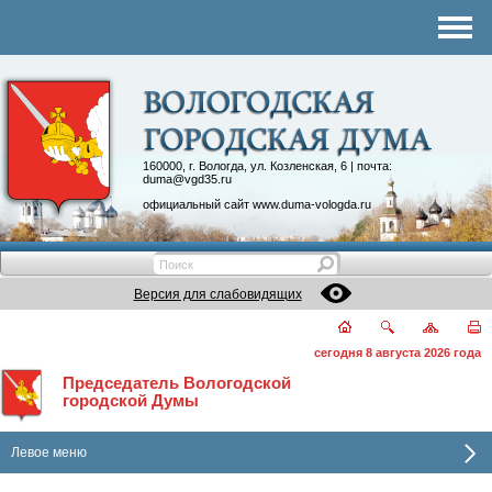
Комитеты
График приема
Контакты
Депутатские объединения
160000, г. Вологда, ул. Козленская, 6 | почта:
duma@vgd35.ru
официальный сайт
www.duma-vologda.ru
Версия для слабовидящих
сегодня 8 августа 2026 года
Председатель Вологодской
городской Думы
Левое меню