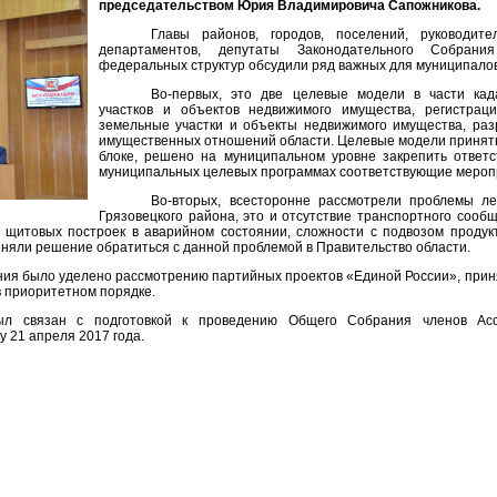
председательством Юрия Владимировича Сапожникова.
Главы районов, городов, поселений, руководит
департаментов, депутаты Законодательного Собрания
федеральных структур обсудили ряд важных для муниципало
Во-первых, это две целевые модели в части кад
участков и объектов недвижимого имущества, регистрац
земельные участки и объекты недвижимого имущества, ра
имущественных отношений области. Целевые модели приняты
блоке, решено на муниципальном уровне закрепить ответс
муниципальных целевых программах соответствующие мероп
Во-вторых, всесторонне рассмотрели проблемы л
Грязовецкого района, это и отсутствие транспортного сооб
 щитовых построек в аварийном состоянии, сложности с подвозом продук
няли решение обратиться с данной проблемой в Правительство области.
ния было уделено рассмотрению партийных проектов «Единой России», прин
в приоритетном порядке.
ыл связан с подготовкой к проведению Общего Собрания членов Ас
 21 апреля 2017 года.