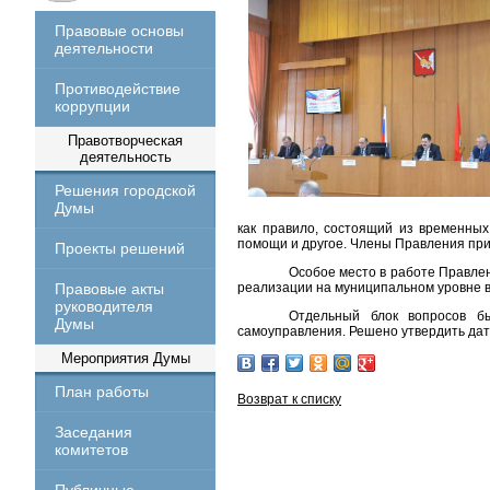
Правовые основы
деятельности
Противодействие
коррупции
Правотворческая
деятельность
Решения городской
Думы
как правило, состоящий из временных
помощи и другое. Члены Правления при
Проекты решений
Особое место в работе Правле
Правовые акты
реализации на муниципальном уровне 
руководителя
Отдельный блок вопросов б
Думы
самоуправления. Решено утвердить дату
Мероприятия Думы
План работы
Возврат к списку
Заседания
комитетов