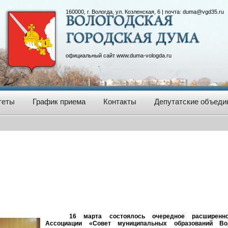
160000, г. Вологда, ул. Козленская, 6 | почта:
duma@vgd35.ru
официальный сайт
www.duma-vologda.ru
теты
График приема
Контакты
Депутатские объеди
16 марта состоялось очередное расширенн
Ассоциации «Совет муниципальных образований Во