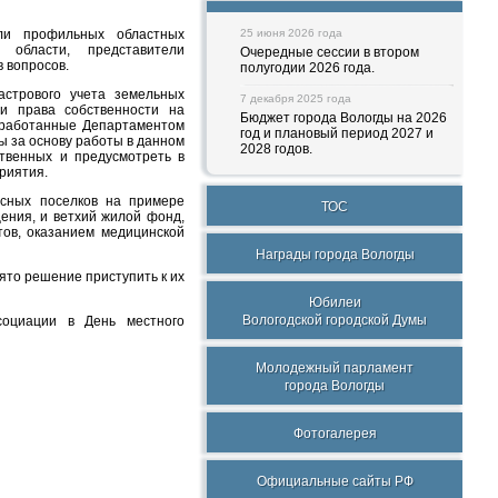
ели профильных областных
25 июня 2026 года
 области, представители
Очередные сессии в втором
в вопросов.
полугодии 2026 года.
астрового учета земельных
7 декабря 2025 года
ии права собственности на
Бюджет города Вологды на 2026
зработанные Департаментом
год и плановый период 2027 и
 за основу работы в данном
2028 годов.
твенных и предусмотреть в
риятия.
есных поселков на примере
ТОС
щения, и ветхий жилой фонд,
тов, оказанием медицинской
Награды города Вологды
ято решение приступить к их
Юбилеи
Вологодской городской Думы
социации в День местного
Молодежный парламент
города Вологды
Фотогалерея
Официальные сайты РФ