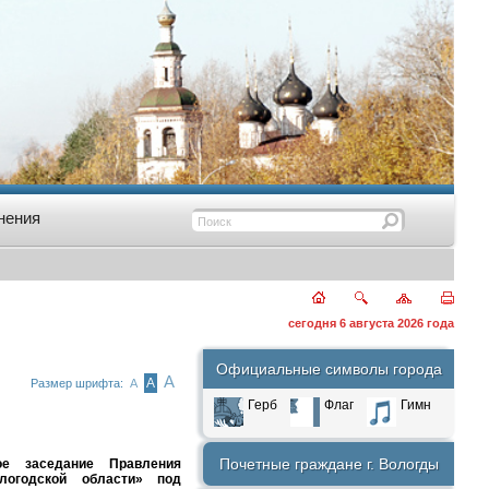
нения
сегодня 6 августа 2026 года
Официальные символы города
А
А
Размер шрифта:
А
Герб
Флаг
Гимн
Почетные граждане г. Вологды
ое заседание Правления
логодской области» под