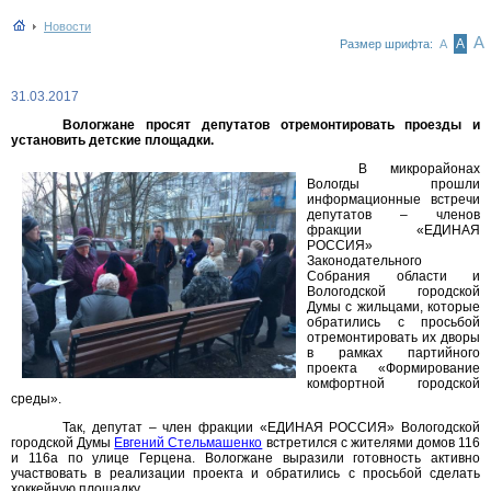
Новости
А
А
Размер шрифта:
А
31.03.2017
Вологжане просят депутатов отремонтировать проезды и
установить детские площадки.
В микрорайонах
Вологды прошли
информационные встречи
депутатов – членов
фракции «ЕДИНАЯ
РОССИЯ»
Законодательного
Собрания области и
Вологодской городской
Думы с жильцами, которые
обратились с просьбой
отремонтировать их дворы
в рамках партийного
проекта «Формирование
комфортной городской
среды».
Так, депутат – член фракции «ЕДИНАЯ РОССИЯ» Вологодской
городской Думы
Евгений Стельмашенко
встретился с жителями домов 116
и 116а по улице Герцена. Вологжане выразили готовность активно
участвовать в реализации проекта и обратились с просьбой сделать
хоккейную площадку.