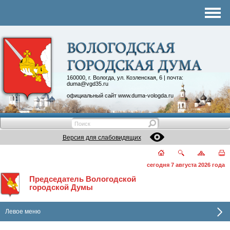
Комитеты
График приема
Контакты
Депутатские объединения
160000, г. Вологда, ул. Козленская, 6 | почта:
duma@vgd35.ru
официальный сайт
www.duma-vologda.ru
Версия для слабовидящих
сегодня 7 августа 2026 года
Председатель Вологодской
городской Думы
Левое меню