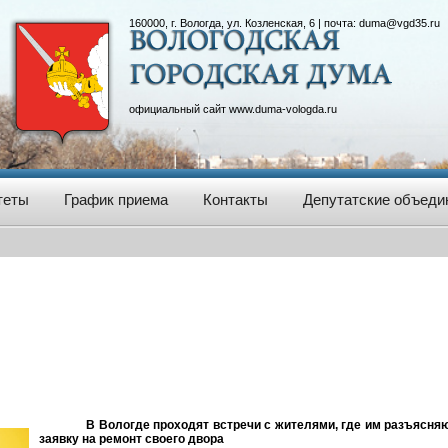
160000, г. Вологда, ул. Козленская, 6 | почта:
duma@vgd35.ru
официальный сайт
www.duma-vologda.ru
теты
График приема
Контакты
Депутатские объеди
В Вологде проходят встречи с жителями, где им разъясня
заявку на ремонт своего двора