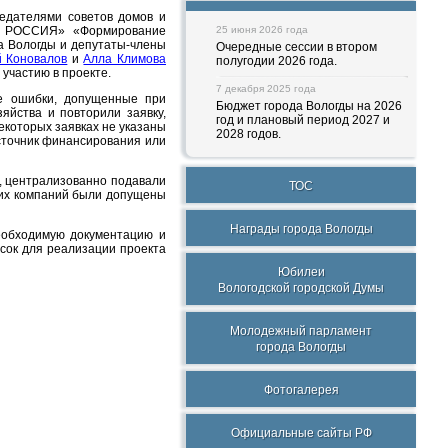
едателями советов домов и
Я РОССИЯ» «Формирование
25 июня 2026 года
а Вологды и депутаты-члены
Очередные сессии в втором
й Коновалов
и
Алла Климова
полугодии 2026 года.
участию в проекте.
7 декабря 2025 года
е ошибки, допущенные при
Бюджет города Вологды на 2026
яйства и повторили заявку,
год и плановый период 2027 и
екоторых заявках не указаны
2028 годов.
сточник финансирования или
, централизованно подавали
ТОС
щих компаний были допущены
Награды города Вологды
еобходимую документацию и
исок для реализации проекта
Юбилеи
Вологодской городской Думы
Молодежный парламент
города Вологды
Фотогалерея
Официальные сайты РФ