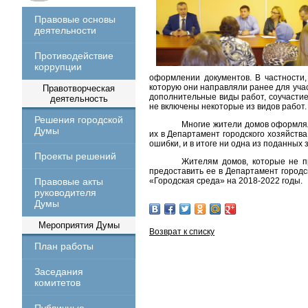
Правовые основы
деятельности
Противодействие
коррупции
оформлении документов. В частности,
которую они направляли ранее для уча
Правотворческая
дополнительные виды работ, соучастие
деятельность
не включены некоторые из видов работ.
Решения городской
Многие жители домов оформлял
Думы
их в Департамент городского хозяйст
ошибки, и в итоге ни одна из поданных
Проекты решений
Жителям домов, которые не п
предоставить ее в Департамент городс
Правовые акты
«Городская среда» на 2018-2022 годы.
руководителя
Думы
Мероприятия Думы
Возврат к списку
План работы
Заседания
комитетов