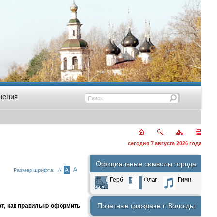
нения
сегодня 7 августа 2026 года
Официальные символы города
А
А
Размер шрифта:
А
Герб
Флаг
Гимн
Почетные граждане г. Вологды
ют, как правильно оформить