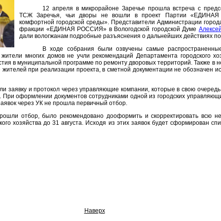
12 апреля в микрорайоне Заречье прошла встреча с предс
ТСЖ Заречья, чьи дворы не вошли в проект Партии «ЕДИНА
комфортной городской среды». Представители Администрации город
фракции «ЕДИНАЯ РОССИЯ» в Вологодской городской Думе
Алексе
дали вологжанам подробные разъяснения о дальнейших действиях по 
В ходе собрания были озвучены самые распространенны
 жители многих домов не учли рекомендаций Департамента городского хоз
стия в муниципальной программе по ремонту дворовых территорий. Также в н
 жителей при реализации проекта, в сметной документации не обозначен и
и заявку и протокол через управляющие компании, которые в свою очередь
ва. При оформлении документов сотрудниками одной из городских управляю
 заявок через УК не прошла первичный отбор.
рошли отбор, было рекомендовано дооформить и скорректировать всю н
кого хозяйства до 31 августа. Исходя из этих заявок будет сформирован сп
Наверх