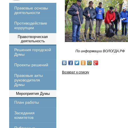
Правовые основы
деятельности
Противодействие
коррупции
Правотворческая
деятельность
Решения городской
По информации ВОЛОГДА.РФ
Думы
Проекты решений
Возврат к списку
Правовые акты
руководителя
Думы
Мероприятия Думы
План работы
Заседания
комитетов