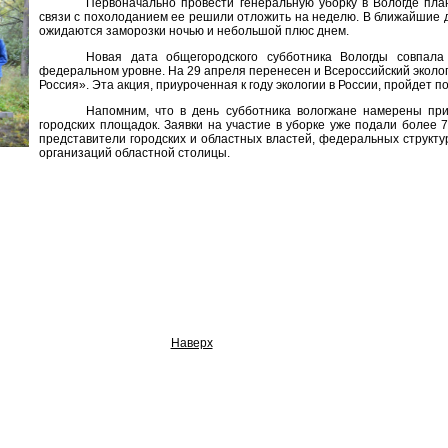
Первоначально провести генеральную уборку в Вологде пла
связи с похолоданием ее решили отложить на неделю. В ближайшие д
ожидаются заморозки ночью и небольшой плюс днем.
Новая дата общегородского субботника Вологды совпал
федеральном уровне. На 29 апреля перенесен и Всероссийский эколо
Россия». Эта акция, приуроченная к году экологии в России, пройдет по
Напомним, что в день субботника вологжане намерены при
городских площадок. Заявки на участие в уборке уже подали более 7
представители городских и областных властей, федеральных структу
организаций областной столицы.
Наверх