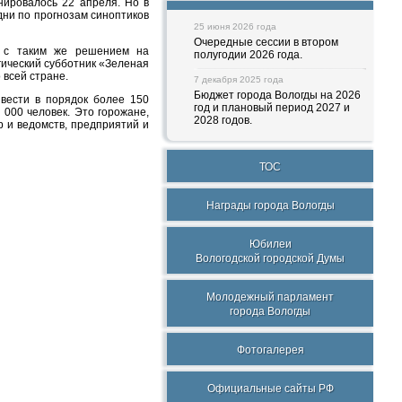
нировалось 22 апреля. Но в
ни по прогнозам синоптиков
25 июня 2026 года
Очередные сессии в втором
а с таким же решением на
полугодии 2026 года.
гический субботник «Зеленая
 всей стране.
7 декабря 2025 года
Бюджет города Вологды на 2026
вести в порядок более 150
год и плановый период 2027 и
 000 человек. Это горожане,
2028 годов.
р и ведомств, предприятий и
ТОС
Награды города Вологды
Юбилеи
Вологодской городской Думы
Молодежный парламент
города Вологды
Фотогалерея
Официальные сайты РФ