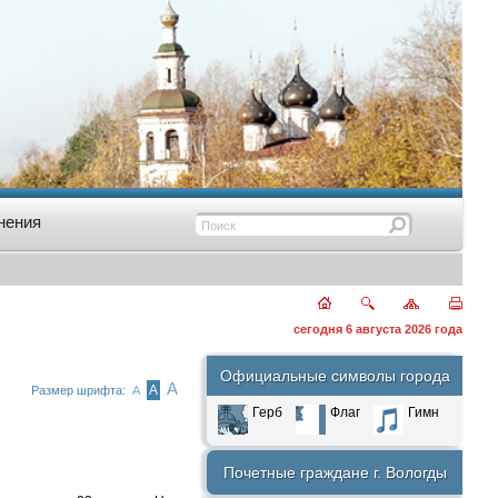
нения
сегодня 6 августа 2026 года
Официальные символы города
А
А
Размер шрифта:
А
Герб
Флаг
Гимн
Почетные граждане г. Вологды