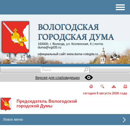
Комитеты
График приема
Контакты
Депутатские объединения
160000, г. Вологда, ул. Козленская, 6 | почта:
duma@vgd35.ru
официальный сайт
www.duma-vologda.ru
Версия для слабовидящих
сегодня 8 августа 2026 года
Председатель Вологодской
городской Думы
Левое меню