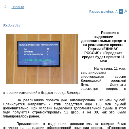
Новости
А
А
Размер шрифта:
А
05.05.2017
Решение о
выделении
дополнительных средств
на реализацию проекта
Партии «ЕДИНАЯ
РОССИЯ» «Городская
среда» будет принято 11
мая
На четверг, 11 мая,
запланирована
внеочередная сессия
Вологодской городской
Думы. Депутаты
рассмотрят вопрос о
внесении изменений в бюджет города Вологды.
На реализацию проекта уже запланировано 132 млн рублей.
Планируется направить к этим средствам еще 100 млн рублей
дополнительно. При условии выделения дополнительной суммы в этом
году получится отремонтировать 51 двор, а не 30, как это было
планировалось ранее.
Предложение о выделении дополнительных средств было
озвучено на заседании общественной комиссии проекта «Городская