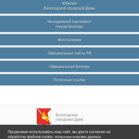
Юбилеи
Вологодской городской Думы
Молодежный парламент
города Вологды
Фотогалерея
Официальные сайты РФ
Официальная Вологда
Полезные ссылки
Вологодская
городская Дума
Продолжая использовать наш сайт, вы даете согласие на
Главная
обработку файлов cookie, пользовательских данных