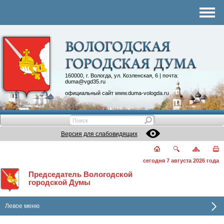
Комитеты
График приема
Контакты
Депутатские объединения
160000, г. Вологда, ул. Козленская, 6 | почта:
duma@vgd35.ru
официальный сайт
www.duma-vologda.ru
Версия для слабовидящих
сегодня 7 августа 2026 года
Председатель Вологодской
городской Думы
Левое меню