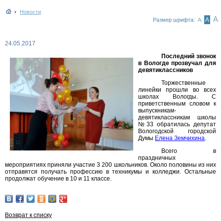
Новости
А
А
Размер шрифта:
А
24.05.2017
Последний звонок
в Вологде прозвучал для
девятиклассников
Торжественные
линейки прошли во всех
школах Вологды. С
приветственным словом к
выпускникам-
девятиклассникам школы
№33 обратилась депутат
Вологодской городской
Думы
Елена Земчихина
.
Всего в
праздничных
мероприятиях приняли участие 3 200 школьников. Около половины из них
отправятся получать профессию в техникумы и колледжи. Остальные
продолжат обучение в 10 и 11 классе.
Возврат к списку