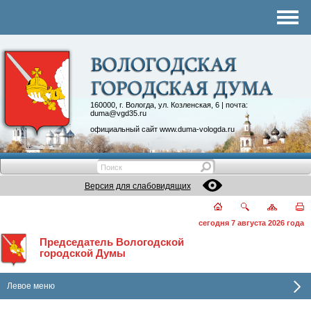
Комитеты
График приема
Контакты
Депутатские объединения
160000, г. Вологда, ул. Козленская, 6 | почта:
duma@vgd35.ru
официальный сайт
www.duma-vologda.ru
Версия для слабовидящих
сегодня 7 августа 2026 года
Председатель Вологодской
городской Думы
Левое меню