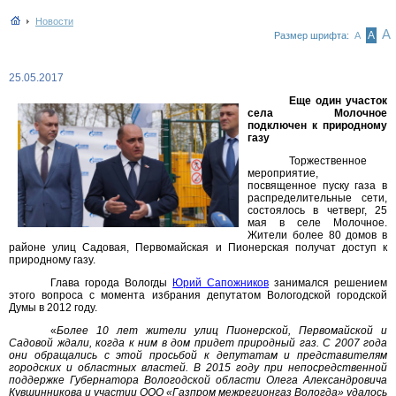
Новости
А
А
Размер шрифта:
А
25.05.2017
Еще один участок
села Молочное
подключен к природному
газу
Торжественное
мероприятие,
посвященное пуску газа в
распределительные сети,
состоялось в четверг, 25
мая в селе Молочное.
Жители более 80 домов в
районе улиц Садовая, Первомайская и Пионерская получат доступ к
природному газу.
Глава города Вологды
Юрий Сапожников
занимался решением
этого вопроса с момента избрания депутатом Вологодской городской
Думы в 2012 году.
«
Более 10 лет жители улиц Пионерской, Первомайской и
Садовой ждали, когда к ним в дом придет природный газ. С 2007 года
они обращались с этой просьбой к депутатам и представителям
городских и областных властей. В 2015 году при непосредственной
поддержке Губернатора Вологодской области Олега Александровича
Кувшинникова и участии ООО «Газпром межрегионгаз Вологда» удалось