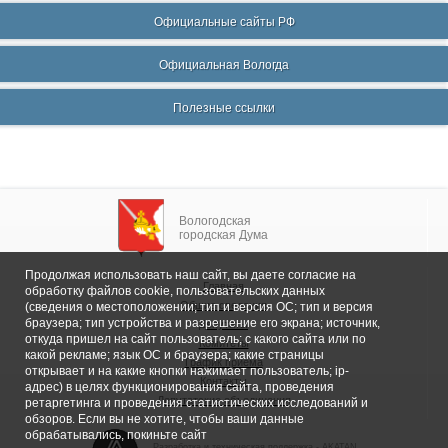
Официальные сайты РФ
Официальная Вологда
Полезные ссылки
Вологодская
городская Дума
Продолжая использовать наш сайт, вы даете согласие на
Главная
обработку файлов cookie, пользовательских данных
Общие сведения
(сведения о местоположении; тип и версия ОС; тип и версия
браузера; тип устройства и разрешение его экрана; источник,
Депутаты
откуда пришел на сайт пользователь; с какого сайта или по
Комитеты
какой рекламе; язык ОС и браузера; какие страницы
График приема
открывает и на какие кнопки нажимает пользователь; ip-
Контакты
адрес) в целях функционирования сайта, проведения
Депутатские объединения
ретаргетинга и проведения статистических исследований и
обзоров. Если вы не хотите, чтобы ваши данные
обрабатывались, покиньте сайт
Разработка и техническая поддержка -
AKATAN