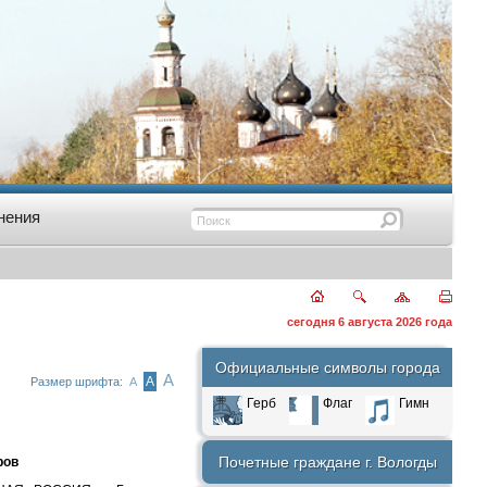
нения
сегодня 6 августа 2026 года
Официальные символы города
А
А
Размер шрифта:
А
Герб
Флаг
Гимн
Почетные граждане г. Вологды
ров