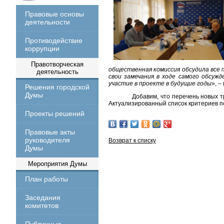
Правовые основы
деятельности
Противодействие
коррупции
Правотворческая
общественная комиссия обсудила все
деятельность
свои замечания в ходе самого обсуж
участие в проекте в будущие годы
», 
Решения городской
Думы
Добавим, что перечень новых т
Актуализированный список критериев по
Проекты решений
Правовые акты
руководителя
Возврат к списку
Думы
Мероприятия Думы
План работы
Заседания
комитетов