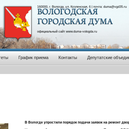
160000, г. Вологда, ул. Козленская, 6 | почта:
duma@vgd35.ru
официальный сайт
www.duma-vologda.ru
теты
График приема
Контакты
Депутатские объеди
В Вологде упростили порядок подачи заявок на ремонт дво