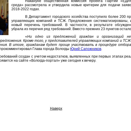
Накануне общественная комиссия проекта Партии «ЕД
среда» рассмотрела и утвердила новые критерии для подачи заяво
2018-2022 годах.
В Департамент городского хозяйства поступило более 200 п
управляющих компаний и ТСЖ. Предложения систематизированы, 
новый перечень требований. В частности, в результате обсужде
убрала из перечня ряд требований. Вместо прежних 23 пунктов остало
«
Ни одно из предложений граждан и организаций не
 предложения. Кроме того, у представителей управляющих компаний и ТС
дения. В итоге, гражданам будет проще участвовать в процедуре отбора
– прокомментировал Глава города Вологды
Юрий Сапожников
.
ребований создан с учетом недостатков, выявленных при первых этапах реал
явится на сайте «Вологда-портал» уже сегодня к вечеру.
Наверх