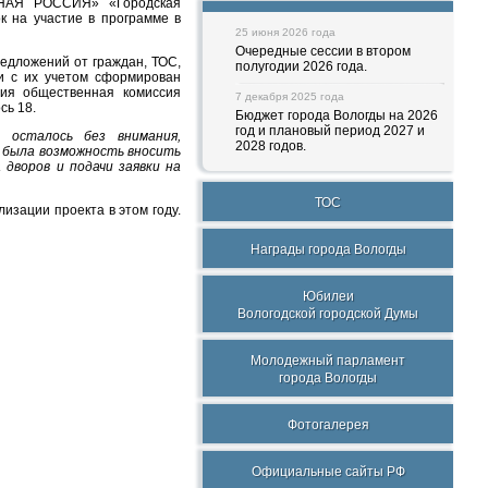
ИНАЯ РОССИЯ» «Городская
к на участие в программе в
25 июня 2026 года
Очередные сессии в втором
редложений от граждан, ТОС,
полугодии 2026 года.
и с их учетом сформирован
ния общественная комиссия
7 декабря 2025 года
сь 18.
Бюджет города Вологды на 2026
год и плановый период 2027 и
 осталось без внимания,
2028 годов.
Ж была возможность вносить
 дворов и подачи заявки на
ТОС
изации проекта в этом году.
Награды города Вологды
Юбилеи
Вологодской городской Думы
Молодежный парламент
города Вологды
Фотогалерея
Официальные сайты РФ