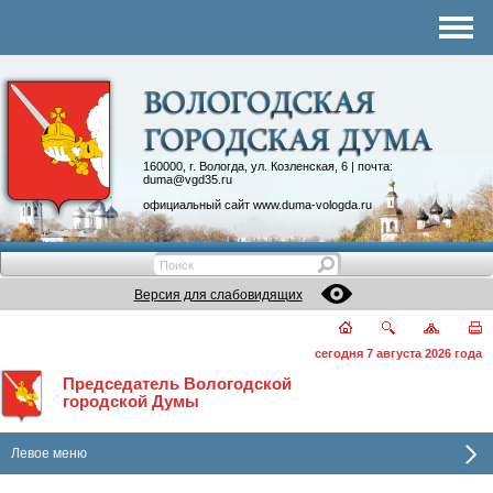
Комитеты
График приема
Контакты
Депутатские объединения
160000, г. Вологда, ул. Козленская, 6 | почта:
duma@vgd35.ru
официальный сайт
www.duma-vologda.ru
Версия для слабовидящих
сегодня 7 августа 2026 года
Председатель Вологодской
городской Думы
Левое меню