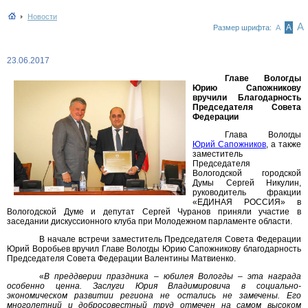
Новости
А
А
Размер шрифта:
А
23.06.2017
Главе Вологды
Юрию Сапожникову
вручили Благодарность
Председателя Совета
Федерации
Глава Вологды
Юрий Сапожников
, а также
заместитель
Председателя
Вологодской городской
Думы Сергей Никулин,
руководитель фракции
«ЕДИНАЯ РОССИЯ» в
Вологодской Думе и депутат Сергей Чуранов приняли участие в
заседании дискуссионного клуба при Молодежном парламенте области.
В начале встречи заместитель Председателя Совета Федерации
Юрий Воробьев вручил Главе Вологды Юрию Сапожникову благодарность
Председателя Совета Федерации Валентины Матвиенко.
«
В преддверии праздника – юбилея Вологды – эта награда
особенно ценна. Заслуги Юрия Владимировича в социально-
экономическом развитии региона не остались не замечены. Его
многолетний и добросовестный труд отмечен на самом высоком