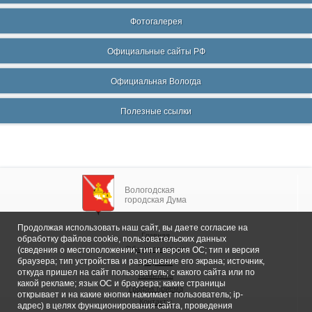
Фотогалерея
Официальные сайты РФ
Официальная Вологда
Полезные ссылки
Вологодская
городская Дума
Продолжая использовать наш сайт, вы даете согласие на
Главная
обработку файлов cookie, пользовательских данных
Общие сведения
(сведения о местоположении; тип и версия ОС; тип и версия
браузера; тип устройства и разрешение его экрана; источник,
Депутаты
откуда пришел на сайт пользователь; с какого сайта или по
Комитеты
какой рекламе; язык ОС и браузера; какие страницы
График приема
открывает и на какие кнопки нажимает пользователь; ip-
Контакты
адрес) в целях функционирования сайта, проведения