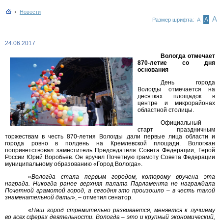
Новости
А
А
Размер шрифта:
А
24.06.2017
Вологда отмечает
870-летие со дня
основания
День города
Вологды отмечается на
десятках площадок в
центре и микрорайонах
областной столицы.
Официальный
старт праздничным
торжествам в честь 870-летия Вологды дали первые лица области и
города ровно в полдень на Кремлевской площади. Вологжан
поприветствовал заместитель Председателя Совета Федерации, Герой
России Юрий Воробьев. Он вручил Почетную грамоту Совета Федерации
муниципальному образованию «Город Вологда».
«
Вологда стала первым городом, которому вручена эта
награда. Никогда ранее верхняя палата Парламента не награждала
Почетной грамотой город, а сегодня это произошло – в честь такой
знаменательной даты
»,
–
отметил сенатор.
«
Наш город стремительно развивается, меняется к лучшему
во всех сферах деятельности. Вологда – это и крупный экономический,