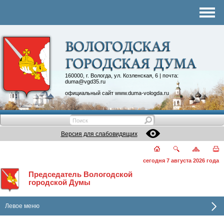
Комитеты
График приема
Контакты
Депутатские объединения
160000, г. Вологда, ул. Козленская, 6 | почта:
duma@vgd35.ru
официальный сайт
www.duma-vologda.ru
Версия для слабовидящих
сегодня 7 августа 2026 года
Председатель Вологодской
городской Думы
Левое меню