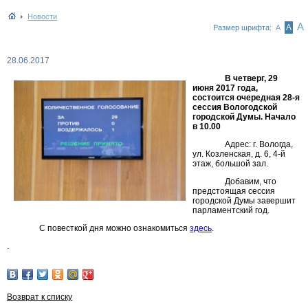
Новости
А
А
Размер шрифта:
А
28.06.2017
В четверг, 29
июня 2017 года,
состоится очередная 28-я
сессия Вологодской
городской Думы. Начало
в 10.00
Адрес: г. Вологда,
ул. Козленская, д. 6, 4-й
этаж, большой зал.
Добавим, что
предстоящая сессия
городской Думы завершит
парламентский год.
С повесткой дня можно ознакомиться
здесь
.
.
Возврат к списку