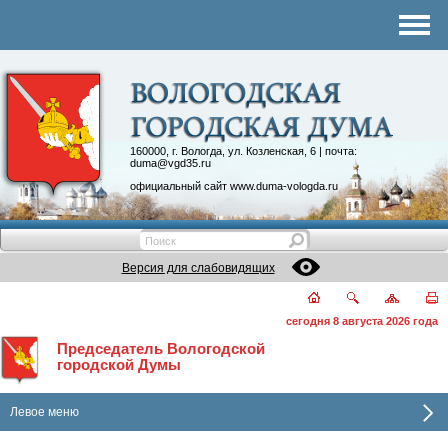
Комитеты
График приема
Контакты
Депутатские объединения
160000, г. Вологда, ул. Козленская, 6 | почта:
duma@vgd35.ru
официальный сайт
www.duma-vologda.ru
Версия для слабовидящих
сегодня 8 августа 2026 года
Председатель Вологодской
городской Думы
Левое меню