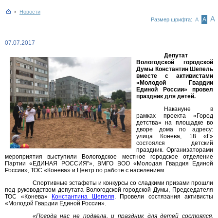
Новости
А
А
Размер шрифта:
А
07.07.2017
Депутат
Вологодской городской
Думы Константин Шепель
вместе с активистами
«Молодой Гвардии
Единой России» провел
праздник для детей.
Накануне в
рамках проекта «Город
детства» на площадке во
дворе дома по адресу:
улица Конева, 18 «Г»
состоялся детский
праздник. Организаторами
мероприятия выступили Вологодское местное городское отделение
Партии «ЕДИНАЯ РОССИЯ"», ВМГО ВОО «Молодая Гвардия Единой
России», ТОС «Конева» и Центр по работе с населением.
Спортивные эстафеты и конкурсы со сладкими призами прошли
под руководством депутата Вологодской городской Думы, Председателя
ТОС «Конева»
Константина Шепеля
. Провели состязания активисты
«Молодой Гвардии Единой России».
«Погода нас не подвела, и праздник для детей состоялся.