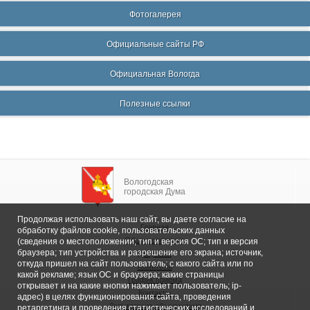
Фотогалерея
Официальные сайты РФ
Официальная Вологда
Полезные ссылки
Вологодская
городская Дума
Продолжая использовать наш сайт, вы даете согласие на
Главная
обработку файлов cookie, пользовательских данных
Общие сведения
(сведения о местоположении; тип и версия ОС; тип и версия
браузера; тип устройства и разрешение его экрана; источник,
Депутаты
откуда пришел на сайт пользователь; с какого сайта или по
Комитеты
какой рекламе; язык ОС и браузера; какие страницы
График приема
открывает и на какие кнопки нажимает пользователь; ip-
Контакты
адрес) в целях функционирования сайта, проведения
Депутатские объединения
ретаргетинга и проведения статистических исследований и