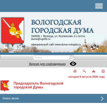
Комитеты
График приема
Контакты
Депутатские объединения
160000, г. Вологда, ул. Козленская, 6 | почта:
duma@vgd35.ru
официальный сайт
www.duma-vologda.ru
Версия для слабовидящих
сегодня 9 августа 2026 года
Председатель Вологодской
городской Думы
Левое меню