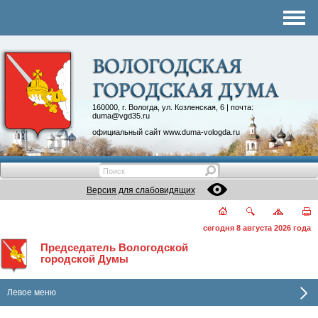
Комитеты
График приема
Контакты
Депутатские объединения
160000, г. Вологда, ул. Козленская, 6 | почта:
duma@vgd35.ru
официальный сайт
www.duma-vologda.ru
Версия для слабовидящих
сегодня 8 августа 2026 года
Председатель Вологодской
городской Думы
Левое меню