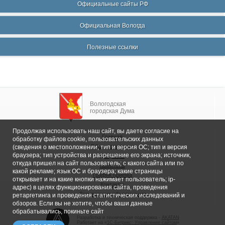
Официальные сайты РФ
Официальная Вологда
Полезные ссылки
Вологодская
городская Дума
Продолжая использовать наш сайт, вы даете согласие на
Главная
обработку файлов cookie, пользовательских данных
Общие сведения
(сведения о местоположении; тип и версия ОС; тип и версия
браузера; тип устройства и разрешение его экрана; источник,
Депутаты
откуда пришел на сайт пользователь; с какого сайта или по
Комитеты
какой рекламе; язык ОС и браузера; какие страницы
График приема
открывает и на какие кнопки нажимает пользователь; ip-
Контакты
адрес) в целях функционирования сайта, проведения
Депутатские объединения
ретаргетинга и проведения статистических исследований и
обзоров. Если вы не хотите, чтобы ваши данные
обрабатывались, покиньте сайт
Разработка и техническая поддержка -
AKATAN
Работает на «
1С-Битрикс: Управление сайтом
»