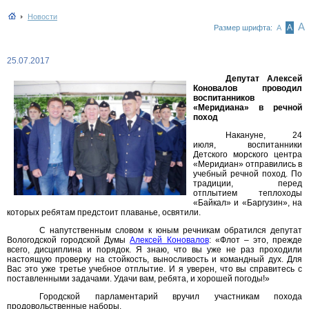
Новости
А
А
Размер шрифта:
А
25.07.2017
Депутат Алексей
Коновалов проводил
воспитанников
«Меридиана» в речной
поход
Накануне, 24
июля, воспитанники
Детского морского центра
«Меридиан» отправились в
учебный речной поход. По
традиции, перед
отплытием теплоходы
«Байкал» и «Баргузин», на
которых ребятам предстоит плаванье, освятили.
С напутственным словом к юным речникам обратился депутат
Вологодской городской Думы
Алексей Коновалов
: «Флот – это, прежде
всего, дисциплина и порядок. Я знаю, что вы уже не раз проходили
настоящую проверку на стойкость, выносливость и командный дух. Для
Вас это уже третье учебное отплытие. И я уверен, что вы справитесь с
поставленными задачами. Удачи вам, ребята, и хорошей погоды!»
Городской парламентарий вручил участникам похода
продовольственные наборы.