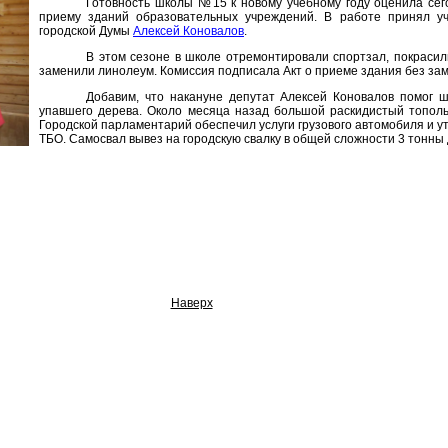
Готовность школы №15 к новому учебному году оценила сего
приему зданий образовательных учреждений. В работе принял уч
городской Думы
Алексей Коновалов
.
В этом сезоне в школе отремонтировали спортзал, покрасили
заменили линолеум. Комиссия подписала Акт о приеме здания без за
Добавим, что накануне депутат Алексей Коновалов помог ш
упавшего дерева. Около месяца назад большой раскидистый тополь 
Городской парламентарий обеспечил услуги грузового автомобиля и у
ТБО. Самосвал вывез на городскую свалку в общей сложности 3 тонны
Наверх