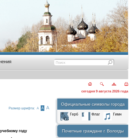
нения
сегодня 9 августа 2026 года
Официальные символы города
А
А
Размер шрифта:
А
Герб
Флаг
Гимн
Почетные граждане г. Вологды
 учебному году