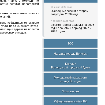
дня, 4 августа, комиссия по
астие депутат Вологодской
25 июня 2026 года
Очередные сессии в втором
 окна, в нескольких классах
полугодии 2026 года.
мечаний.
7 декабря 2025 года
коле избавиться от старого
Бюджет города Вологды на 2026
упал из-за сильного ветра.
год и плановый период 2027 и
тилизации дерева на полигон
2028 годов.
 древесных отходов.
ТОС
Награды города Вологды
Юбилеи
Вологодской городской Думы
Молодежный парламент
города Вологды
Фотогалерея
Официальные сайты РФ