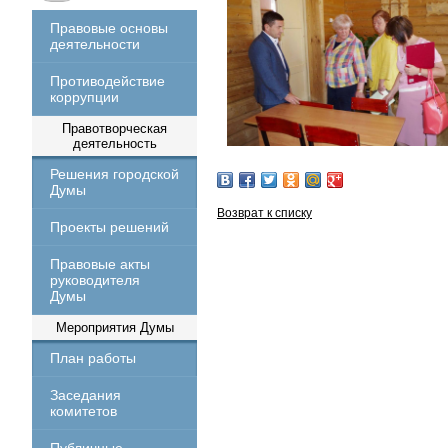
Правовые основы
деятельности
Противодействие
коррупции
Правотворческая
деятельность
Решения городской
Думы
Возврат к списку
Проекты решений
Правовые акты
руководителя
Думы
Мероприятия Думы
План работы
Заседания
комитетов